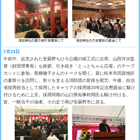
7月23日
午前中、拡充された安曇野ちひろ公園の竣工式に出席。山田洋次監
督（財団理事長）も挨拶。引き続き「とっとちゃん広場」のテープ
カットに参加。黒柳徹子さんのトークを聞く。昼に松本市四賀地区
の夏祭りを訪問し、祭りを支える消防団の皆様を慰労。午後、自治
省採用担当として採用したキャリアの採用後20年記念懇親会に駆け
付けるために上京。採用同期の山口県知事村岡氏も駆け付ける。
皆、一騎当千の強者。その足で再び安曇野市に戻る。