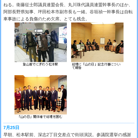
ねる。衛藤征士郎議員連盟会長、丸川珠代議員連盟幹事長のほか、
阿部長野県知事、坪田松本市副市長も一緒。谷垣禎一幹事長は自転
車事故による負傷のため欠席。とても残念。
7月25日
早朝、松本駅前、深志2丁目交差点で街頭演説。参議院選挙の感謝