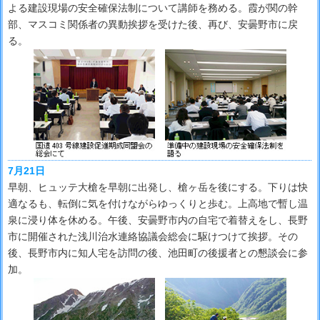
よる建設現場の安全確保法制について講師を務める。霞が関の幹
部、マスコミ関係者の異動挨拶を受けた後、再び、安曇野市に戻
る。
7月21日
早朝、ヒュッテ大槍を早朝に出発し、槍ヶ岳を後にする。下りは快
適なるも、転倒に気を付けながらゆっくりと歩む。上高地で暫し温
泉に浸り体を休める。午後、安曇野市内の自宅で着替えをし、長野
市に開催された浅川治水連絡協議会総会に駆けつけて挨拶。その
後、長野市内に知人宅を訪問の後、池田町の後援者との懇談会に参
加。