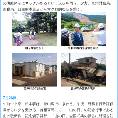
の供給体制にネックがあるという現状を伺う。夕方、九州財務局、
国税局、日銀熊本支店からマクロ的な話を聞く。
7月26日
午前中上京。松本駅は、登山客でにぎわう。午後、総務省行政評価
局からレクを受ける。首相官邸にて、「山の日」の記念行事である
山の歌新作、記念切手発行、「山の日」全国式典の報告に総理を訪