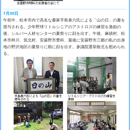
7月30日
午前中、松本市内で高名な書家手島泰六氏による「山の日」の書を
授与される。少年野球リトルシニアのアストロズの練習を激励の
後、シルバー人材センターの夏祭りに顔を出す。午後、麻績村、松
本市梓川、筑北村、安曇野市豊科、最後に安曇野市三郷の私の出身
地の野沢地区の夏祭りに順に顔を出す。参議院選挙敗北を慰められ
る。