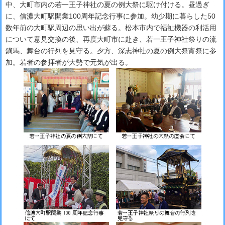
中、大町市内の若一王子神社の夏の例大祭に駆け付ける。昼過ぎ
に、信濃大町駅開業100周年記念行事に参加。幼少期に暮らした50
数年前の大町駅周辺の思い出が蘇る。松本市内で福祉機器の利活用
について意見交換の後、再度大町市に赴き、若一王子神社祭りの流
鏑馬、舞台の行列を見守る。夕方、深志神社の夏の例大祭宵祭に参
加。若者の参拝者が大勢で元気が出る。