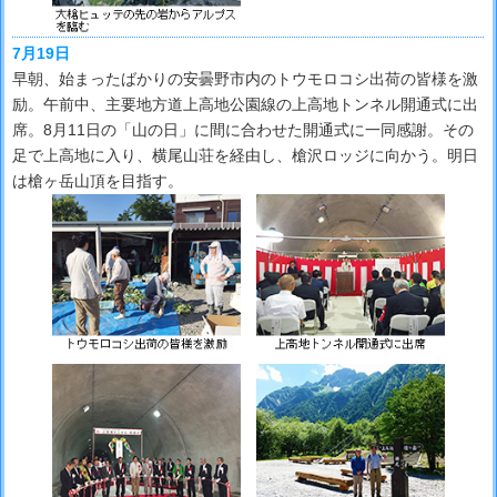
7月19日
早朝、始まったばかりの安曇野市内のトウモロコシ出荷の皆様を激
励。午前中、主要地方道上高地公園線の上高地トンネル開通式に出
席。8月11日の「山の日」に間に合わせた開通式に一同感謝。その
足で上高地に入り、横尾山荘を経由し、槍沢ロッジに向かう。明日
は槍ヶ岳山頂を目指す。