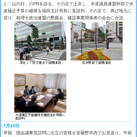
と「山の日」のPRを語る。その足で上京し、水道議員連盟幹部で水
道補正予算の確保を福田主計局長に直談判。その足で、再び地元に
戻り、税理士政治連盟の懇親会、建設事業関係者の会合に合流。
7月24日
早朝、国会議事堂訪問に出立の皆様を安曇野市内でお見送り。午前