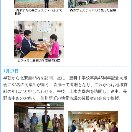
7月17日
早朝から北安曇郡内を訪問。昼に、豊科中学校卒業45周年記念同級
会に37名の同級生が集う。皆揃って還暦となり、これからは地域貢
献の年代だと申し合わせる。午後、上水内郡内を訪問し、途中、長
野市中条のお祭り、信州新町の地元市議の後援者の会合で挨拶。