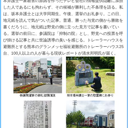
本弁護士一家殺害の原因を作ったテレビ会社の情報提供隠蔽に加担
した人であるにも拘わらず、その候補が勝利した不条理を語る。私
は、坂本弁護士とは大学同期生。午後、選挙のお礼参り。この日、
地元紙を読んで気がついた記事。普通、勝った与党の側から勝敗を
書くだろうに、地元紙は野党の側に立った見方で記事を書いてい
る。選挙の前日に、参議院は「抑制の院」とし、野党への投票を呼
び掛ける記事と共に世論誘導の臭いを感じる。トレーラーハウスを
避難所とする熊本のグランメッセ福祉避難所のトレーラーハウス25
台、100人以上の人が暮らる現状レポートが清水邦明氏が届く。