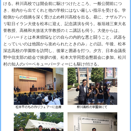
ける。梓川高校では開会前に駆けつけたところ、一般公開前につ
き、校内から出てくれと他の学校にはない厳しい指示を受ける。学
校側からの指摘を深く受け止め梓川高校を出る。昼に、ナザルアハ
リ駐日イラン大使を松本に迎え、記念講演を伺う。板垣雄三東大名
誉教授、高橋和夫放送大学教授のミニ講話も伺う。大使からは、
「ジハードとは本来煩悩などの自らの内的な悪と闘うこと。武器を
とっていいのは他国から攻められたときのみ」との話。午後、松本
深志高校の学園祭を訪問し、後輩と囲碁を打つ。夕方、日本会議長
野中信支部の総会で挨拶の後、松本大学同窓会懇親会に参加。松川
村の知人のバーベキューパーティーにも駆け付ける。