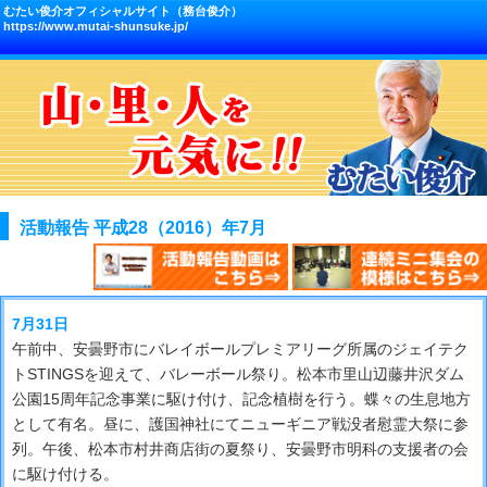
むたい俊介オフィシャルサイト（務台俊介）
https://www.mutai-shunsuke.jp/
活動報告 平成28（2016）年7月
7月31日
午前中、安曇野市にバレイボールプレミアリーグ所属のジェイテク
トSTINGSを迎えて、バレーボール祭り。松本市里山辺藤井沢ダム
公園15周年記念事業に駆け付け、記念植樹を行う。蝶々の生息地方
として有名。昼に、護国神社にてニューギニア戦没者慰霊大祭に参
列。午後、松本市村井商店街の夏祭り、安曇野市明科の支援者の会
に駆け付ける。