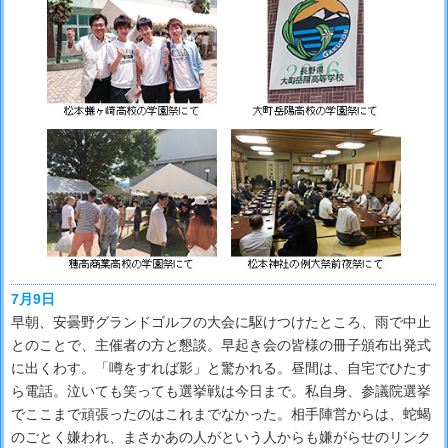
7月9日
早朝、安曇野グランドゴルフの大会に駆けつけたところ、雨で中止
とのことで、主催者の方と懇談。早起き会の皆様の冊子頒布出発式
に出くわす。「噂をすれば影」と驚かれる。昼間は、自宅でひたす
ら電話。泣いても笑っても選挙戦は今日まで。私自身、参議院選挙
でここまで頑張ったのはこれまでなかった。相手陣営からは、蛇蝎
のごとく嫌われ、まさかあの人がという人からも嫌がらせのリンク