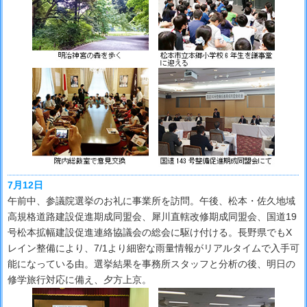
7月12日
午前中、参議院選挙のお礼に事業所を訪問。午後、松本・佐久地域
高規格道路建設促進期成同盟会、犀川直轄改修期成同盟会、国道19
号松本拡幅建設促進連絡協議会の総会に駆け付ける。長野県でもX
レイン整備により、7/1より細密な雨量情報がリアルタイムで入手可
能になっている由。選挙結果を事務所スタッフと分析の後、明日の
修学旅行対応に備え、夕方上京。