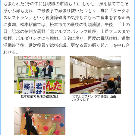
も張られた(その中には現職の市議も！)。しかし、身を捨ててこそ
浮かぶ瀬もあれ、で最後まで頑張り抜いたつもり。昼に「ダークネ
スレストラン」という視覚障碍者の気持ちになって食事をする企画
に参加。松本駅前では、松本市での最後の街頭演説。午後、「山の
日」記念の信州安曇野「北アルプスパノラマ銀座」山岳フェスタで
挨拶。ボルダリングにも挑戦。自宅に戻り、再度の電話作戦。選挙
活動終了後、選対役員で総括会議。更なる票の掘り起こしを申し合
わせる。