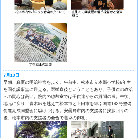
7月13日
早朝、真夏の明治神宮を歩く。午前中、松本市立本郷小学校6年生
を国会議事堂に迎える。選挙直後ということもあり、子供達の政治
への関心は高い。院内の総裁室では子供達からの質問の嵐。午後、
地元に戻り、青木峠を越えて松本市と上田市を結ぶ国道143号整備
促進期成同盟会に駆けつける。安曇野市内の支援者に挨拶回りの
後、松本市内の支援者の会合で選挙の御礼。