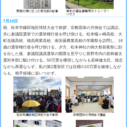
7月10日
朝、松本市鎌田地区球技大会で挨拶、宗教団体の月例会では講話。
共に参議院選挙での選挙権行使を呼び掛ける。松本蟻ヶ崎高校、大
町岳陽高校、穂高商業高校、南安曇農業高校の学園祭を訪問し、18
歳の選挙権行使を呼び掛ける。夕方、松本神社の例大祭前夜祭に顔
を出した後、参議院議員選挙の開票を見守りに長野市内の若林健太
選対本部に駆け付ける。50万票を獲得しながらも若林健太氏、残念
ながら再選ならず。私の第2選挙区では目標の10万票を確保しなが
らも、相手候補に追いつかず。