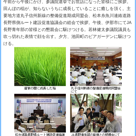
午前から午後にかけ、参議院選挙でお世話になった皆様にご挨拶。
田んぼの稲が、知らないうちに成長していることに癒しを頂く。主
要地方道丸子信州新線の整備促進期成同盟会、松本糸魚川連絡道路
長野県側ルート建設促進協議会の総会で挨拶。午後、伊那市にてJA
長野青年部の皆様との懇親会に駆けつける。若林健太参議院議員も
吹っ切れた表情で顔を出す。夕方、池田町のビアガーデンに駆けつ
ける。