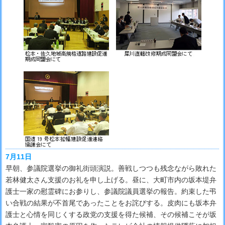
7月11日
早朝、参議院選挙の御礼街頭演説。善戦しつつも残念ながら敗れた
若林健太さん支援のお礼を申し上げる。昼に、大町市内の坂本堤弁
護士一家の慰霊碑にお参りし、参議院議員選挙の報告。約束した弔
い合戦の結果が不首尾であったことをお詫びする。皮肉にも坂本弁
護士と心情を同じくする政党の支援を得た候補、その候補こそが坂