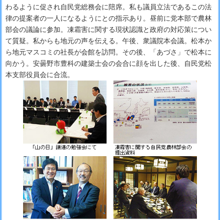
わるように促され自民党総務会に陪席。私も議員立法であるこの法
律の提案者の一人になるようにとの指示あり。昼前に党本部で農林
部会の議論に参加。凍霜害に関する現状認識と政府の対応策につい
て質疑。私からも地元の声を伝える。午後、衆議院本会議。松本か
ら地元マスコミの社長が会館を訪問。その後、「あづさ」で松本に
向かう。安曇野市豊科の建築士会の会合に顔を出した後、自民党松
本支部役員会に合流。