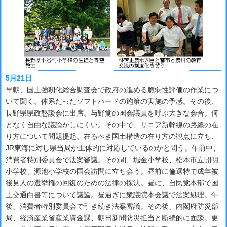
5月21日
早朝、国土強靭化総合調査会で政府の進める脆弱性評価の作業につ
いて聞く。体系だったソフトハードの施策の実施の予感。その後、
長野県県政懇談会に出席。与野党の国会議員を呼ぶ大きな会合。何
となく自由な議論がしにくい。その中で、リニア新幹線の路線の在
り方について問題提起。在るべき国土構造の在り方の観点に立ち、
JR東海に対し県当局が主体的に対応しているのかと問う。午前中、
消費者特別委員会で法案審議。その間、堀金小学校、松本市立開明
小学校、源池小学校の国会訪問に立ち会う。昼前に倫選特で成年被
後見人の選挙権の回復のための法律の採決。昼に、自民党本部で国
土交通白書等について議論。昼過ぎに衆議院本会議で法案処理。午
後、消費者特別委員会で引き続き法案審議。その後、内閣府防災部
局、経済産業省産業資金課、朝日新聞防災担当と断続的に面談。更