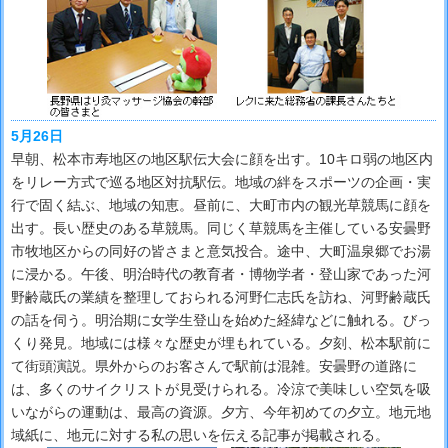
5月26日
早朝、松本市寿地区の地区駅伝大会に顔を出す。10キロ弱の地区内
をリレー方式で巡る地区対抗駅伝。地域の絆をスポーツの企画・実
行で固く結ぶ、地域の知恵。昼前に、大町市内の観光草競馬に顔を
出す。長い歴史のある草競馬。同じく草競馬を主催している安曇野
市牧地区からの同好の皆さまと意気投合。途中、大町温泉郷でお湯
に浸かる。午後、明治時代の教育者・博物学者・登山家であった河
野齢蔵氏の業績を整理しておられる河野仁志氏を訪ね、河野齢蔵氏
の話を伺う。明治期に女学生登山を始めた経緯などに触れる。びっ
くり発見。地域には様々な歴史が埋もれている。夕刻、松本駅前に
て街頭演説。県外からのお客さんで駅前は混雑。安曇野の道路に
は、多くのサイクリストが見受けられる。冷涼で美味しい空気を吸
いながらの運動は、最高の資源。夕方、今年初めての夕立。地元地
域紙に、地元に対する私の思いを伝える記事が掲載される。