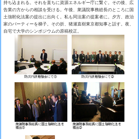
持ち込まれる。それを直ちに資源エネルギー庁に繋ぐ。その後、広
告業の方からの相談を受ける。午後、衆議院事務総長のところに国
土強靭化法案の提出に出向く。私も同法案の提案者に。夕方、政治
家のパーティーを梯子。その折、猪瀬直樹東京都知事と話す。夜、
自宅で大学のシンポジウムの原稿校正。