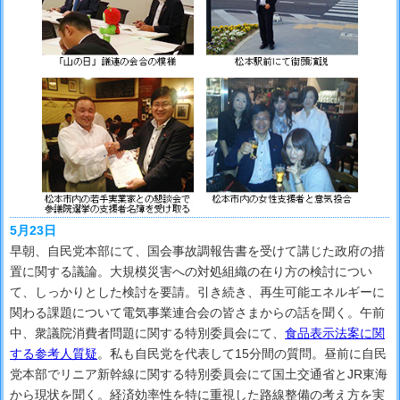
5月23日
早朝、自民党本部にて、国会事故調報告書を受けて講じた政府の措
置に関する議論。大規模災害への対処組織の在り方の検討につい
て、しっかりとした検討を要請。引き続き、再生可能エネルギーに
関わる課題について電気事業連合会の皆さまからの話を聞く。午前
中、衆議院消費者問題に関する特別委員会にて、
食品表示法案に関
する参考人質疑
。私も自民党を代表して15分間の質問。昼前に自民
党本部でリニア新幹線に関する特別委員会にて国土交通省とJR東海
から現状を聞く。経済効率性を特に重視した路線整備の考え方を実