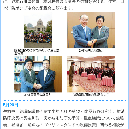
に、谷本石川県知事、本郷長野県会議長の訪問を受ける。夕方、日
本消防ポンプ協会の懇親会に顔を出す。
5月20日
午前中、衆議院議員会館で半年ぶりの第12回防災行政研究会。前消
防庁次長の長谷川彰一氏から消防庁の予算・重点施策について勉強
会。昼過ぎに過疎地のガソリンスタンドの設備投資に関わる相談が