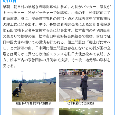
5月11日
早朝、朝日村の早起き野球開幕式に参加。村長がバッター、議長が
キャッチャー、私がピッチャーで始球式。小雨の中、松本駅前にて
街頭演説。昼に、安曇野市豊科の居宅・通所の障害者中間支援施設
の竣工式に顔を出す。午後、長野県看護関係者による次期参議院選
挙石田候補予定者を支援する会に顔を出す。松本市内のPTA関係者
の集まりで挨拶の後、松本市日中友好協会懇親会で挨拶。前段で駐
日中国大使を招いての講演も行われる。領土問題は「棚上げにすべ
し」との講演の由。日中間に領土問題は存在しないとの我が国の立
場とは明らかに異なる政治的スタンスを駐日大使は松本で表明。夕
方、松本市内の宗教団体の月例会で挨拶。その後、地元紙の取材を
受ける。