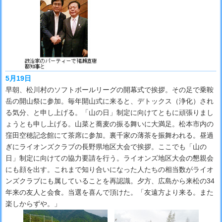
5月19日
早朝、松川村のソフトボールリーグの開幕式で挨拶。その足で乗鞍
岳の開山祭に参加。毎年開山式に来ると、デトックス（浄化）され
る気分、と申し上げる。「山の日」制定に向けてともに頑張りまし
ょうとも申し上げる。山菜と蕎麦の振る舞いに大満足。松本市内の
窪田空穂記念館にて茶席に参加。裏千家の薄茶を振舞われる。昼過
ぎにライオンズクラブの長野県地区大会で挨拶。ここでも「山の
日」制定に向けての協力要請を行う。ライオンズ地区大会の懇親会
にも顔を出す。これまで知り合いになった人たちの相当数がライオ
ンズクラブにも属していることを再認識。夕方、広島から来松の34
年来の友人と会食。当選を喜んで頂けた。「友遠方より来る。また
楽しからずや。」