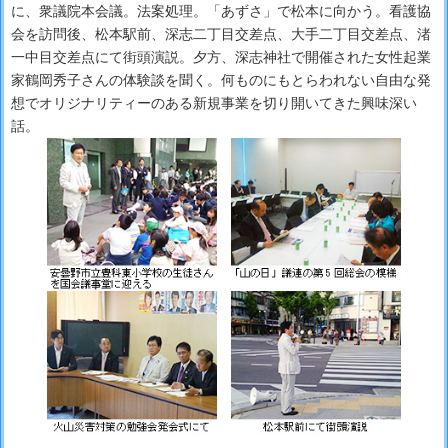
に、衆議院本会議。法案処理。「あずさ」で松本に向かう。看護協
会を訪問後、松本駅前、深志二丁目交差点、大手二丁目交差点、渚
一中目交差点にて街頭演説。夕方、深志神社で開催された女性起業
家鶴岡秀子さんの体験談を聞く。何ものにもとらわれない自由な発
想でオリジナリティーのある新規事業を切り開いてきた興味深い
話。