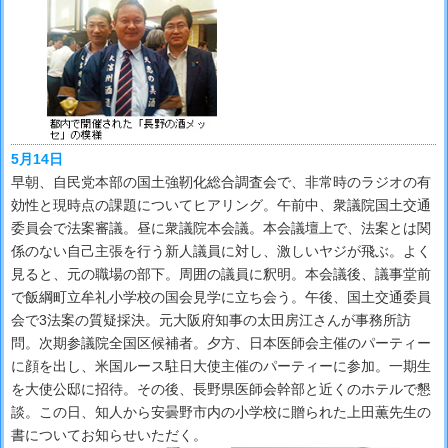
5月14日
早朝、自民党本部の国土強靭化総合調査会で、非常時のラジオの有
効性と現時点の課題についてヒアリング。午前中、衆議院国土交通
委員会で法案審議。昼に衆議院本会議。本会議壇上で、法案とは関
係のない自己主張を行う新人議員に対し、激しいヤジが飛ぶ。よく
見ると、元の職場の部下。周囲の議員に釈明。本会議後、議事堂前
で飯綱町立牟礼小学校の国会見学に立ち会う。午後、国土交通委員
会で3法案の質疑採決。元大阪府知事の太田房江さんが事務所訪
問。次期参議院全国区候補者。夕方、日本医師会主催のパーティー
に顔を出し、米国ルース駐日大使主催のパーティーに参加。一期生
を大使公邸に招待。その後、長野県医師会幹部と近くのホテルで懇
談。この日、知人から安曇野市内の小学校に贈られた上田薫先生の
書についてお知らせいただく。