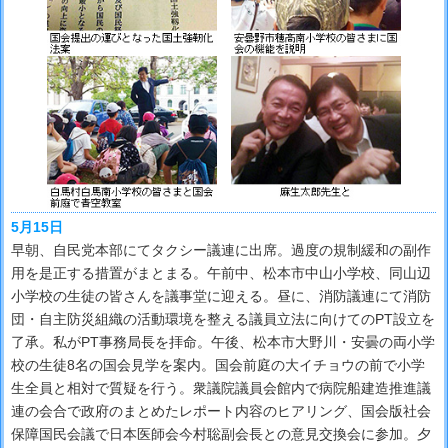
5月15日
早朝、自民党本部にてタクシー議連に出席。過度の規制緩和の副作
用を是正する措置がまとまる。午前中、松本市中山小学校、同山辺
小学校の生徒の皆さんを議事堂に迎える。昼に、消防議連にて消防
団・自主防災組織の活動環境を整える議員立法に向けてのPT設立を
了承。私がPT事務局長を拝命。午後、松本市大野川・安曇の両小学
校の生徒8名の国会見学を案内。国会前庭の大イチョウの前で小学
生全員と相対で質疑を行う。衆議院議員会館内で病院船建造推進議
連の会合で政府のまとめたレポート内容のヒアリング、国会版社会
保障国民会議で日本医師会今村聡副会長との意見交換会に参加。夕