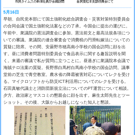
5月16日
早朝、自民党本部にて国土強靭化総合調査会・災害対策特別委員会
の合同会議で国土強靭化法案などの了承。今国会に提出の運びに。
午前中、衆議院の憲法調査会に参加。憲法前文と最高法規条項につ
いての審議。衆議院の連合審査会で消費税の円滑転嫁法についての
質疑に陪席。その間、安曇野市穂高南小学校の国会訪問に顔を出
す。昼に消費者問題特別委員会で食品表示に関する趣旨説明を聞
く。来週の審議で私が質問に立つことに。昼過ぎに衆議院本会議で
海賊テロ法案の質疑。長野県白馬村白馬南小学校の国会訪問。議事
堂前の芝生で青空教室。農水省の降霜被害対応についてレクを受け
る。マイクロソフトから防災ICT利活用についてのレクを受ける。
石田真敏代議士と消防団新規立法についてのPT運営について相談。
夕方、政治家とマスコミの懇親会に顔を出す。麻生太郎先生とツー
ショット。その後、大阪からお越しになった知人と懇談。