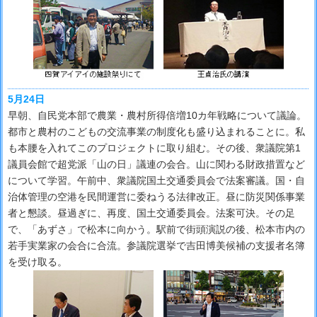
5月24日
早朝、自民党本部で農業・農村所得倍増10カ年戦略について議論。
都市と農村のこどもの交流事業の制度化も盛り込まれることに。私
も本腰を入れてこのプロジェクトに取り組む。その後、衆議院第1
議員会館で超党派「山の日」議連の会合。山に関わる財政措置など
について学習。午前中、衆議院国土交通委員会で法案審議。国・自
治体管理の空港を民間運営に委ねうる法律改正。昼に防災関係事業
者と懇談。昼過ぎに、再度、国土交通委員会。法案可決。その足
で、「あずさ」で松本に向かう。駅前で街頭演説の後、松本市内の
若手実業家の会合に合流。参議院選挙で吉田博美候補の支援者名簿
を受け取る。