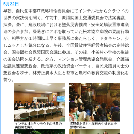
5月22日
早朝、自民党本部IT戦略特命委員会にてインテル社からクラウドの
世界の実践例を聞く。午前中、衆議院国土交通委員会で法案審議、
採決。昼に、建設現場における墜落災害撲滅・安全足場設置推進議
連の会合参加。昼過ぎにアポを取っていた松本協立病院の要請行動
が、相手方が１時間以上早く事務所に来たらしく、ドタキャン。少
しムッとした気分になる。午後、全国賃貸住宅経営者協会の定時総
会、国会版社会保障国民会議に参加。その後、小谷村小学校の生徒
の国会訪問を迎える。夕方、マンション管理業協会懇親会、介護福
祉議員連盟懇親会、政治家の政治資金パーティ、自民党議員同士の
懇親会を梯子。林芳正農水大臣と都市と農村の教育交流の制度化を
誓う。