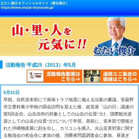
むたい俊介オフィシャルサイト（務台俊介）
https://www.mutai-shunsuke.jp/
活動報告 平成25（2013）年5月
5月31日
早朝、自民党本部にて南海トラフ地震に備える法案の審議。安曇野
市立豊科東小学校の国会訪問を迎えた後、超党派「山の日」議連の
第5回会合。山岳信仰の対象としての山岳の位置づけ、国際観光資
源としての山岳の位置づけについて学習。昼前に、党本部で開催さ
れた沖縄物産展に顔を出し、カリユシを購入。火山災害対策に関す
る勉強会の初会合に参加の後、消費者問題調査会に参加。昼過ぎ