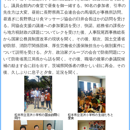
し、議員会館内の食堂で昼食を御一緒する。90名の参加者、引率の
先生方は大変。昼前に長野県商工会連合会の馬場氏が事務所訪問。
昼過ぎに長野県はり灸マッサージ協会の臼井会長ほかの訪問を受け
る。同協会支援の議連への参加要請を受け、快諾。総務省の課長か
ら地方税財政の課題についてレクを受けた後、人事院尾西事務総長
から国家公務員制度改革の現状を聞く。その後、順次、国土交通省
砂防部、消防庁関係団体、厚生労働省介護保険担当から個別案件に
ついて説明を受ける。夕方、政治家グループの会合で防衛問題につ
いて防衛省黒江局長から話を聞く。その後、職場の後輩の参議院候
補の励ます会に顔を出す。茨城県関係者の懐かしい顔に再会。その
後、久しぶりに息子と夕食。近況を聞く。