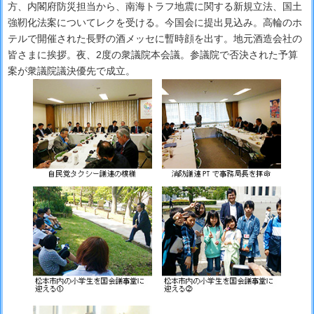
方、内閣府防災担当から、南海トラフ地震に関する新規立法、国土
強靭化法案についてレクを受ける。今国会に提出見込み。高輪のホ
テルで開催された長野の酒メッセに暫時顔を出す。地元酒造会社の
皆さまに挨拶。夜、2度の衆議院本会議。参議院で否決された予算
案が衆議院議決優先で成立。