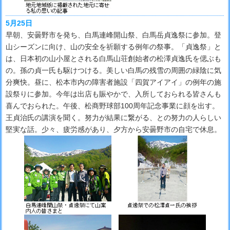
5月25日
早朝、安曇野市を発ち、白馬連峰開山祭、白馬岳貞逸祭に参加。登
山シーズンに向け、山の安全を祈願する例年の祭事。「貞逸祭」と
は、日本初の山小屋とされる白馬山荘創始者の松澤貞逸氏を偲ぶも
の。孫の貞一氏も駆けつける。美しい白馬の残雪の周囲の緑陰に気
分爽快。昼に、松本市内の障害者施設「四賀アイアイ」の例年の施
設祭りに参加。今年は出店も賑やかで、入所しておられる皆さんも
喜んでおられた。午後、松商野球部100周年記念事業に顔を出す。
王貞治氏の講演を聞く。努力が結果に繋がる、との努力の人らしい
堅実な話。少々、疲労感があり、夕方から安曇野市の自宅で休息。