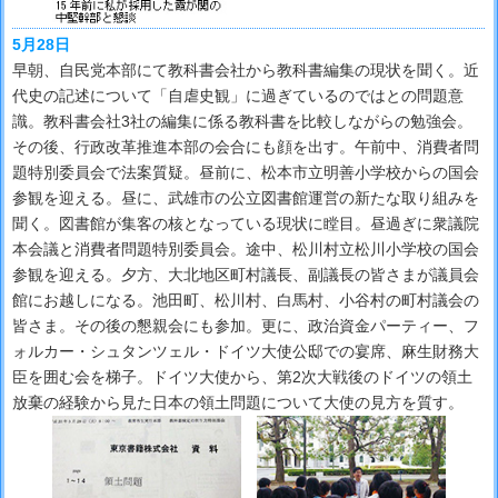
5月28日
早朝、自民党本部にて教科書会社から教科書編集の現状を聞く。近
代史の記述について「自虐史観」に過ぎているのではとの問題意
識。教科書会社3社の編集に係る教科書を比較しながらの勉強会。
その後、行政改革推進本部の会合にも顔を出す。午前中、消費者問
題特別委員会で法案質疑。昼前に、松本市立明善小学校からの国会
参観を迎える。昼に、武雄市の公立図書館運営の新たな取り組みを
聞く。図書館が集客の核となっている現状に瞠目。昼過ぎに衆議院
本会議と消費者問題特別委員会。途中、松川村立松川小学校の国会
参観を迎える。夕方、大北地区町村議長、副議長の皆さまが議員会
館にお越しになる。池田町、松川村、白馬村、小谷村の町村議会の
皆さま。その後の懇親会にも参加。更に、政治資金パーティー、フ
ォルカー・シュタンツェル・ドイツ大使公邸での宴席、麻生財務大
臣を囲む会を梯子。ドイツ大使から、第2次大戦後のドイツの領土
放棄の経験から見た日本の領土問題について大使の見方を質す。