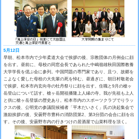
5月12日
早朝、松本市内で少年柔道大会で挨拶の後、宗教団体の月例会に顔
を出す。昼前に、母校の同窓会長であられた中嶋嶺雄秋田国際教養
大学学長を偲ぶ会に参列。中国問題の専門家であり、且つ、故郷を
こよなく愛した母校の大先輩の死を悼む。昼過ぎに、朝日村敬老会
で挨拶。松本市内玄向寺の牡丹祭りに顔を出す。住職と9月の槍ヶ
岳登山について話す。槍ヶ岳開祖播隆上人縁の寺。我が先祖も上人
と供に槍ヶ岳登坂の歴史あり。松本市内のスポーツクラブでりラッ
クスの後、公明党の参議院候補者「平木だいさく」氏の決起集会で
激励挨拶の後、安曇野市豊科の消防団第2、第3分団の会合に顔を出
す。その後、安曇野市内の行きつけの居酒屋で山菜料理を頂く。