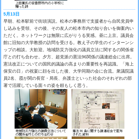
5月13日
早朝、松本駅前で街頭演説。松本の事務所で支援者から自民党員申
し込みを受領、その後、その友人の松本市内の知り合いを御案内い
ただく。ネットワークは無限に広がりうる実感。昼に上京。議員会
館に旧知の大学教授の訪問を受ける。教え子の学生のインターンシ
ップの相談。大歓迎。地域防災力強化の議員立法に関するの関係省
庁との打ち合わせ。夕方、超党派の憲法96関係の議連総会に出席。
憲法改正についての国民的議論の高まりの重要性を再認識。「海上
保安の日」の祝宴に顔を出した後、大学同期の会に合流。衆議院議
員2名、霞が関の長官・局長、弁護士といった社会のそれぞれの部
署で活躍している面々の姿を頼もしく思う。