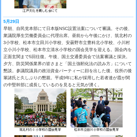
5月29日
早朝、自民党本部にて日本版NSC設置法案について審議。その後、
衆議院厚生労働委員会に代理出席。昼前から午後にかけ、筑北村の
3小学校、松本市立田川小学校、安曇野市立豊科北小学校、小川村
立小川小学校、松本市立清水小学校の国会見学を迎える。国会内を
正面玄関まで5回往復。午後、国土交通委員会で法案審議と採決。
夕方、防災関係業界の皆さまと「国土強靭化法の読み方」について
懇談。参議院議員の政治資金パーティーに顔を出した後、役所の後
輩諸氏と久しぶりの懇親。平成9年に私が採用した若者達が霞が関
の中堅幹部に成長しているのを見ると元気が湧く。