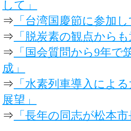
して」
⇒
「台湾国慶節に参加し
⇒
「脱炭素の観点からも
⇒
「国会質問から9年で
成」
⇒
「水素列車導入による
展望」
⇒
「長年の同志が松本市