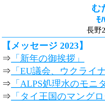
む
ﾓ
長野
【メッセージ 2023】
⇒
「新年の御挨拶」
⇒
「EU議会、ウクライ
⇒
「ALPS処理水のモ
⇒
「タイ王国のマングロ