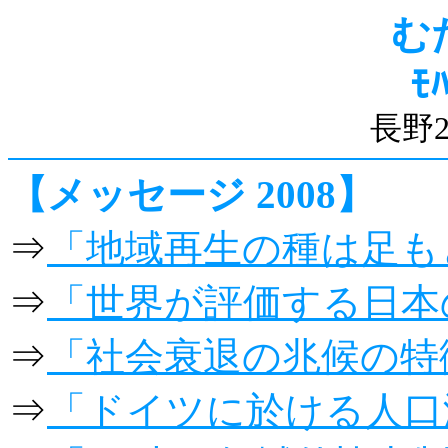
む
ﾓ
長野
【メッセージ 2008】
⇒
「地域再生の種は足も
⇒
「世界が評価する日本
⇒
「社会衰退の兆候の特
⇒
「ドイツに於ける人口