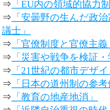
⇒
「EU内の領域的協力制
⇒
「安曇野の生んだ政治
議士」
⇒
「官僚制度と官僚主義
⇒
「災害や戦争を検証・
⇒
「21世紀の都市デザ
⇒
「日本の道州制の参考
⇒
「教育の地産地消」