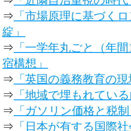
⇒
「近隣自治重視の時代
⇒
「市場原理に基づくロ
綻」
⇒
「一学年丸ごと（年間
宿構想」
⇒
「英国の義務教育の現
⇒
「地域で埋もれている
⇒
「ガソリン価格と税制
⇒
「日本が有する国際社