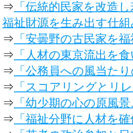
⇒
「伝統的民家を改造し
福祉財源を生み出す仕組
⇒
「安曇野の古民家を福
⇒
「人材の東京流出を食
⇒
「公務員への風当たり
⇒
「スコアリングとリレ
⇒
「幼少期の心の原風景
⇒
「福祉分野に人材を確