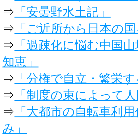
⇒
「安曇野水土記」
⇒
「ご近所から日本の国
⇒
「過疎化に悩む中国山
知恵」
⇒
「分権で自立・繁栄す
⇒
「制度の束によって人
⇒
「大都市の自転車利用
み」