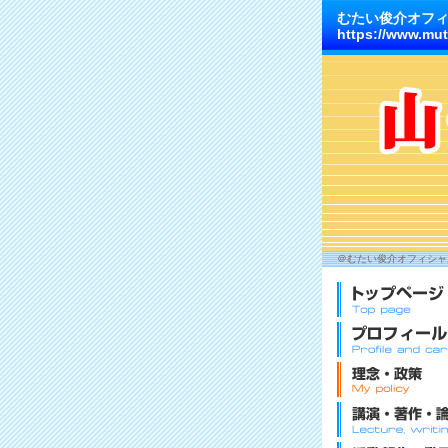
むたい俊介オフ
https://www.mut
＠むたい俊介オフィシャル