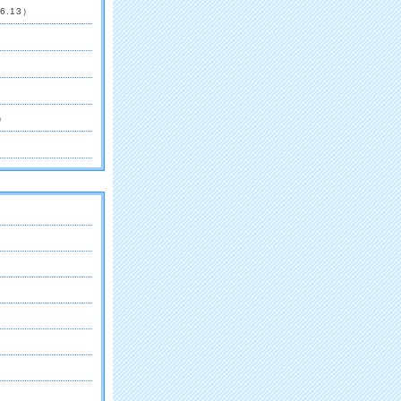
06.13）
7）