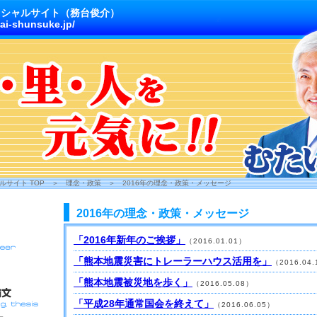
ィシャルサイト（務台俊介）
ai-shunsuke.jp/
サイト TOP
＞
理念・政策
＞
2016年の理念・政策・メッセージ
2016年の理念・政策・メッセージ
「2016年新年のご挨拶」
（2016.01.01）
「熊本地震災害にトレーラーハウス活用を」
（2016.04
「熊本地震被災地を歩く」
（2016.05.08）
「平成28年通常国会を終えて」
（2016.06.05）