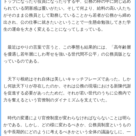
トップになったり役員になったりする中、公務の枠の中に閉じ込め
られている閉塞感は覆いがたい。そして何より、給料の高い人たち
がそのまま公務員として勤務していることから若者が公務から締め
出され、公の仕事に就きたいということで一生懸命勉強してきた学
生の運命を大きく変えることになってしまっている。
最近はやりの言葉で言うと、この事態も結果的には、「高年齢層
を優遇し若年層にしわ寄せを強いる世代間不公平」の公務員版とな
っているのである。
天下り根絶はそれ自体は美しいキャッチフレーズであった。しか
し何故天下りが存在したのか。それは公務の現場における新陳代謝
を促進する必要があったためだ。それが若い世代のうちに公務内で
力を奮えるという官僚制のダイナミズムを支えていた。
時代の変遷により官僚制度が変わらなければならないことは明ら
かである。しかし、どの様に変わるべきか、公務員制度というもの
を中長期的にどのように考えるべきかという全体の議論なしに、一