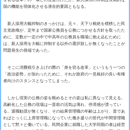
国の機能を弱体化させる潜在的要因ともなる。
新人採用大幅抑制のきっかけは、元々、天下り根絶を標榜した民
主党政権が、定年まで国家公務員を公務につかせる方針を取ったた
めに、定数が一定の中で中高年の公務員を職場に抱え込むために
は、新人採用を大幅に抑制する以外の選択肢しか無くなったことが
問題発生の発端であった。
そこに消費税引き上げの際の「身を切る改革」というもう一つの
「政治姿勢」が加わったために、それが政府の一見格好の良い有権
者向けのスタンスとなってしまった。
しかし現実の公務の姿を眺めるとその姿は私に異なって見える。
高齢化した公務の現場は一昔前の活気は薄れ、停滞感が漂ってい
る。退職勧奨が無くなり、その結果管理職の年齢は上がり、昔であ
ればとっくに上席管理職になっていた働き盛りの世代が中間管理職
として黙々と働いている。民間企業に就職した大学同期の者は経営