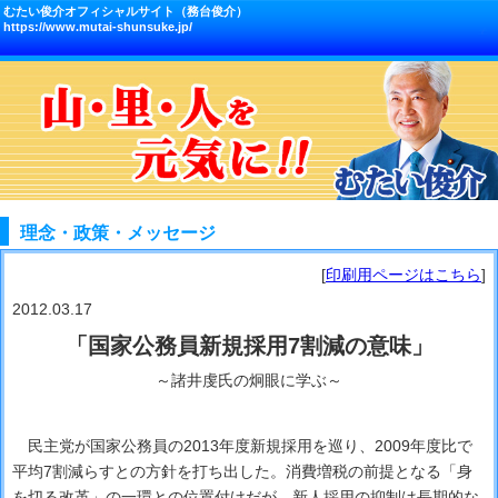
むたい俊介オフィシャルサイト（務台俊介）
https://www.mutai-shunsuke.jp/
理念・政策・メッセージ
[
印刷用ページはこちら
]
2012.03.17
「国家公務員新規採用7割減の意味」
～諸井虔氏の炯眼に学ぶ～
民主党が国家公務員の2013年度新規採用を巡り、2009年度比で
平均7割減らすとの方針を打ち出した。消費増税の前提となる「身
を切る改革」の一環との位置付けだが、新人採用の抑制は長期的な