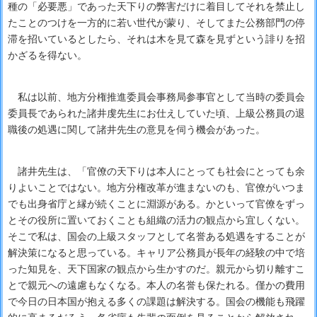
種の「必要悪」であった天下りの弊害だけに着目してそれを禁止し
たことのつけを一方的に若い世代が蒙り、そしてまた公務部門の停
滞を招いているとしたら、それは木を見て森を見ずという誹りを招
かざるを得ない。
私は以前、地方分権推進委員会事務局参事官として当時の委員会
委員長であられた諸井虔先生にお仕えしていた頃、上級公務員の退
職後の処遇に関して諸井先生の意見を伺う機会があった。
諸井先生は、「官僚の天下りは本人にとっても社会にとっても余
りよいことではない。地方分権改革が進まないのも、官僚がいつま
でも出身省庁と縁が続くことに淵源がある。かといって官僚をずっ
とその役所に置いておくことも組織の活力の観点から宜しくない。
そこで私は、国会の上級スタッフとして名誉ある処遇をすることが
解決策になると思っている。キャリア公務員が長年の経験の中で培
った知見を、天下国家の観点から生かすのだ。親元から切り離すこ
とで親元への遠慮もなくなる。本人の名誉も保たれる。僅かの費用
で今日の日本国が抱える多くの課題は解決する。国会の機能も飛躍