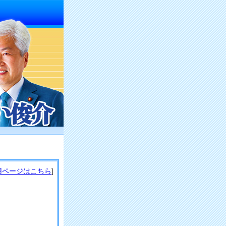
用ページはこちら
]
」