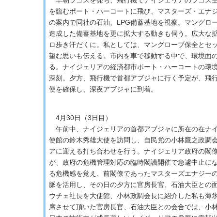
早朝ラゴスを発ち、飛行機でナイジェリアのラゴス空
を臨むポート・ハーコートに飛び、マスターズ・エナ
の案内で同社の石油、LPG備蓄基地を視察。マングロ
造成した備蓄基地を更に拡大する動きも伺う。広大な拡
ロ歩き汗だくに。私としては、マングローブ保全とセ
望む思いも伝える。市内を車で移動する中で、環境面
る。ナイジェリアの経済都市ポート・ハーコートの環
深刻。夕方、飛行機で首都アブジャに行く予定が、飛
便を確保し、深夜アブジャに到着。
4月30日（3日目）
午前中、ナイジェリアの首都アブジャに所在の在ナイ
使館の鈴木秀雄大使を訪問し、自民党の小林鷹之政調
アに迎える打ち合わせを行う。ナイジェリア政府の閣
が、政府の危機管理対応の臨時閣議開催で急遽中止に
る危機感を覚え、前閣僚であったマスターズエナジー
脈を活用し、その日の夕方に官房長官、石油大臣との
ウチェ社長を大使館、小林政調会長に紹介した私も薄
席させて頂いた官房長官、石油大臣との会合では、小