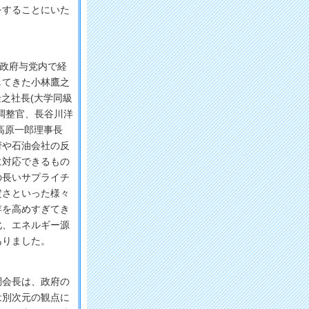
をすることにいた
政府与党内で経
してきた小林鷹之
隆之社長(大学同級
調整官、長谷川洋
高原一郎理事長
府や石油会社の反
に対応できるもの
の長いサプライチ
定さといった様々
存を高めすぎてき
化、エネルギー源
ありました。
会長は、政府の
は別次元の観点に