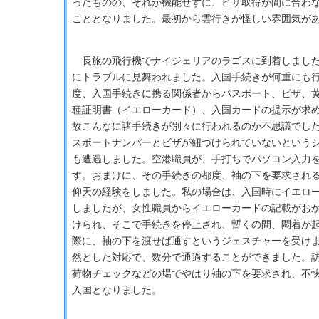
ったものの、それが機能せずに、ビザ取得が間に合わ
こととなりました。最初から雲行きが怪しい雰囲気が
長旅の飛行機でナイジェリアのラゴスに到着しました
にトラブルに見舞われました。入国手続きが何重にも
度、入国手続きに携る関係者からパスポート、ビザ、
種証明書（イエローカード）、入国カードの提示が求
故こんなに諸手続きが別々に行われるのか不思議でし
スポートナンバーとビザが紐づけられていないという
も遭遇しました。空港職員が、手打ちでパソコン入力
す。おまけに、その手続きの都度、袖の下を要求され
仰天の経験をしました。私の場合は、入国時にイエロ
しましたが、女性職員からイエローカードの記載がお
けられ、そこで手続きを停止され、暫くの間、悶着が
際に、袖の下を渡せば通すというジェスチャーを受け
然とした対応で、数分で通過することができました。
荷物チェックなどの場でやはり袖の下を要求され、不
入国となりました。