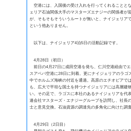
空港には、入国後の受け入れを行ってくれることとな
ェリア石油関係大手のマスターズエナジーの関係者が
が、そもそもそういうルートが無いと、ナイジェリア
という他ありません。
以下は、ナイジェリア4泊5日の活動記録です。
4月28日（初日）
前日の4月27日に成田空港を発ち、仁川空港経由でエ
スアベバ空港に28日に到着。更にナイジェリアのラゴ
中でホルムズ海峡の付近を通過。高原のエチオピアで
も、広大で平坦な国土を持つナイジェリアには高層建
い。その足で、ラゴスに本社のあるナイジェリアを代
連会社マスターズ・エナジーグループを訪問し、社長
士と意見交換。石油資源の調達先の多角化に向けた調
4月29日（2日目）