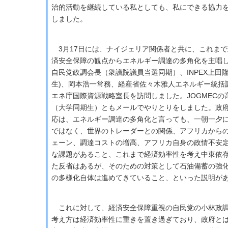
治的活動を継続している私としても、私にできる協力
しました。
3月17日には、ナイジェリア関係者と共に、これまで
済安全保障の観点からエネルギー調達の多角化を主唱
自民党政調会長（衆議院議員当選同期）、INPEX上田
生)、岡本浩一常務、経産省佐々木雅人エネルギー統括
エネ庁国際資源戦略室長を訪問しました。JOGMECの
（大学同期生）ともメールでやりとりをしました。政
応は、エネルギー調達の多角化と言っても、一朝一夕
ではなく、世界のトレーダーとの関係、アフリカから
ェーン、調達コストの増高、アフリカ自身の政情不安
な課題があること、これまで経済効率性を考え中東依
た反省はあるが、そのための対策として石油備蓄の強
の多様化自体は進めてきていること、といった説明が
これに対して、経済安全保障重視の自民党の小林政調
考え方は経済効率性に重きを置き過ぎており、政府と