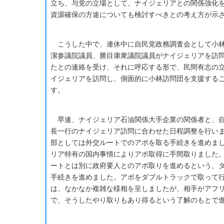
立ち、与党の立場として、ナイジェリアとの関係強化
資源確保の方途についても検討すべきとの考え方が示
こうした中で、連休中に自民党政務調査会として小林
潔参議院議員、勝目康衆議院議員がナイジェリアを訪
たとの連絡を受け、それに呼応する形で、民間有志の
イジェリアを訪問し、側面的に小林訪問団を支援する
す。
早速、ナイジェリア石油関係大手企業の関係者と、自
長一行のナイジェリア訪問に合わせた日程調整を行い
部としては外交ルートでのアポを取る手続きを進めま
リア特有の国内事情によりアポ取得に手間取りました
ートとは別に政府要人とのアポ取りを進めるという、
手続きを進めました。アポをダブルトラックで取って
は、なかなか複雑な様相を呈しましたが、相手がアフ
で、そうしたやり取りもあり得るという了解のもとで