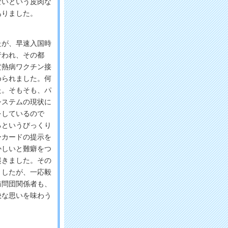
ないという皮肉な
ありました。
が、早速入国時
行われ、その都
黄熱病ワクチン接
められました。何
た。そもそも、パ
システムの現状に
をしているので
るというびっくり
ーカードの提示を
かしいと難癖をつ
起きました。その
ましたが、一応毅
訪問団関係者も、
快な思いを味わう