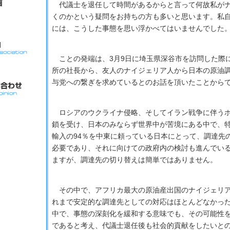
代議士を退任して時間があるからと言って何故私がナ
くのかという疑問をお持ちの方も多いと思います。私自
には、こうした事態を思い浮かべてはいませんでした
ことの発端は、3月9日に埼玉県深谷市を訪問した際
所の社長から、友人のナイジェリア人から日本の原油
与党への繋ぎを求めているとのお話を頂いたことから
ロシアのウクライナ侵略、そしてイラン戦争に伴うホ
鎖を受け、日本のみならず世界中が苦境にある中で、
輸入の94％を中東に頼っている日本にとって、調達先
必要であり、それに向けての政府内の検討も進んでい
ますが、調達先の切り替えは簡単ではありません。
その中で、アフリカ最大の原油産出国のナイジェリア
れまで安定的な調達先としての対応はほとんどなかっ
中で、事態の深刻化を緩和する意味でも、その可能性
であると考え、代議士退任後も社会的貢献をしたいと