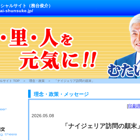
ィシャルサイト（務台俊介）
ai-shunsuke.jp/
サイト TOP
＞
理念・政策
＞
「ナイジェリア訪問の顛末」
理念・政策・メッセージ
[
印刷
2026.05.08
「ナイジェリア訪問の顛末