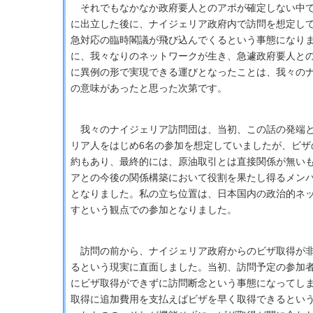
それでもなかなか政府要人とのアポが確定しない中で
に出立した後に、ナイジェリア政府内で訪問を想定し
急対応の臨時閣議が飛び込んでくるという事態になり
に、我々なりのネットワークが生き、急遽政府要人と
に異例の形で実現できる運びとなったことは、我々の
の意味があったと思った次第です。
我々のナイジェリア訪問団は、当初、この話の発端と
リア人をはじめ6名の参加を想定していましたが、ビザ
約もあり、最終的には、原油取引とは直接関係が無い
アとの今後の関係構築において役割を果たし得るメンバ
となりました。私の立ち位置は、日本国内の政治的ネ
すという観点での参加となりました。
訪問の前から、ナイジェリア政府からのビザ取得が非
るという現実に直面しました。当初、訪問予定の参加
にビザ取得ができずに訪問断念という事態になってし
取得に追加費用を支払えばビザを早く取得できるとい