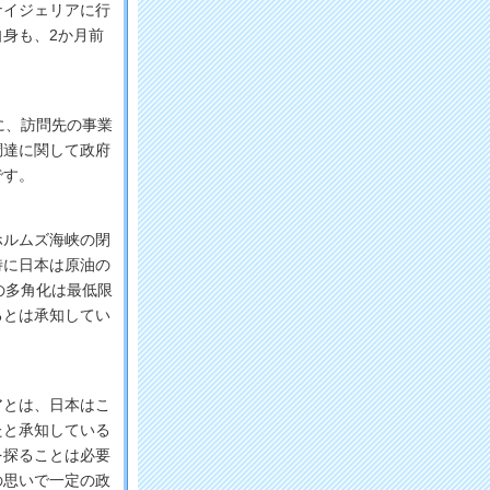
イジェリアに行
身も、2か月前
。
に、訪問先の事業
調達に関して政府
です。
ルムズ海峡の閉
特に日本は原油の
の多角化は最低限
るとは承知してい
とは、日本はこ
たと承知している
を探ることは必要
の思いで一定の政