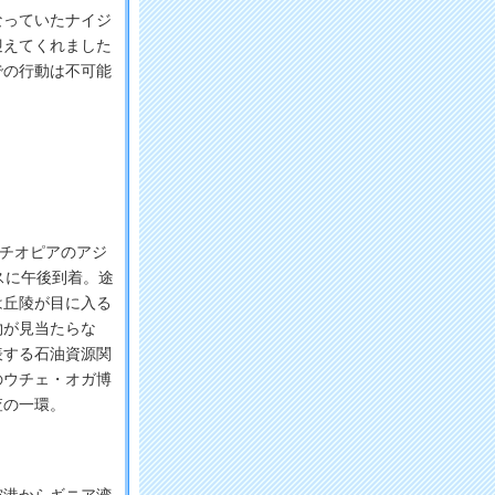
っていたナイジ
迎えてくれました
での行動は不可能
チオピアのアジ
スに午後到着。途
は丘陵が目に入る
物が見当たらな
表する石油資源関
のウチェ・オガ博
査の一環。