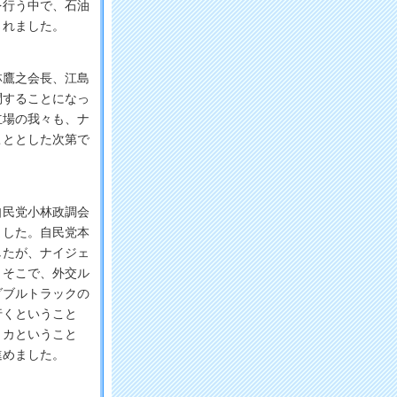
を行う中で、石油
されました。
鷹之会長、江島
問することになっ
立場の我々も、ナ
こととした次第で
民党小林政調会
ました。自民党本
したが、ナイジェ
。そこで、外交ル
ダブルトラックの
行くということ
リカということ
進めました。