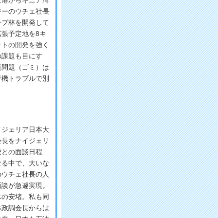
港からギニア湾
ジーのウチェ社長
ーブ林を開発して
張予定地を8キ
ットの開発を強く
の課題も目にす
境問題（ゴミ）は
行機トラブルで別
ジェリア日本大
会長をナイジェリ
僚との面談日程
なる中で、大いな
のウチェ社長の人
面談が急遽実現。
氷の安堵。私も同
林政調会長からは