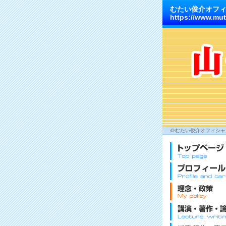
むたい俊介オフ
https://www.mut
＠むたい俊介オフィシャル