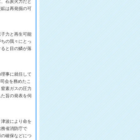
は、石炭火力だと
炭鉱は再発掘の可
子力と再生可能
がちの我々にとっ
けると目の鱗が落
理事に就任して
の司会を務めたこ
、窒素ガスの圧力
れた旨の発表を伺
津波により命を
総務省消防庁で
源の確保などにつ