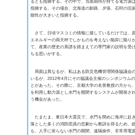
るとも指摘する。その中で、当面期待が持てる電力源
指摘する。その場合、北海道の釧路、夕張、石狩の旧
能性が大きいと指摘する。
さて、日頃マスコミの情報に接しているだけでは、原
エネルギーの両天秤でしかものを考えない陥穽に陥り
て、産業の歴史の系譜を踏まえての専門家の説明を受
ちる思いがする。
局面は異なるが、私はある防災危機管理関係協議会の
いるが、2012年4月にその協議会主催のシンポジウム
とがあった。その際に、京都大学の名誉教授の方から
を利用し動力源とし水門を開閉するシステムが開発さ
う機会があった。
たまたま、東日本大震災で、水門を閉めに海岸に赴き
落とした多くの消防団員の悲劇から教訓を得るため、
も、人手に依らない水門の開閉、遠隔操作、非常用電