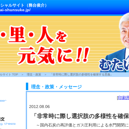
ィシャルサイト（務台俊介）
ai-shunsuke.jp/
サイト TOP
＞
理念・政策
＞
「非常時に際し選択肢の多様性を確保する意義」
理念・政策・メッセージ
[
印刷
2012.08.06
「非常時に際し選択肢の多様性を確保
～国内石炭の再評価とガス圧利用による水門開閉に