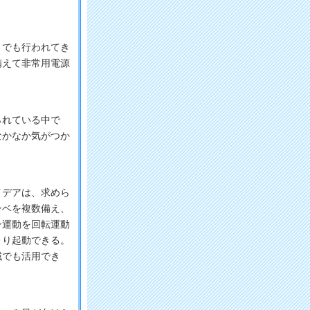
。
でも行われてき
備えて非常用電源
。
られている中で
なかなか気がつか
デアは、求めら
ンベを複数備え、
ン運動を回転運動
より起動できる。
域でも活用でき