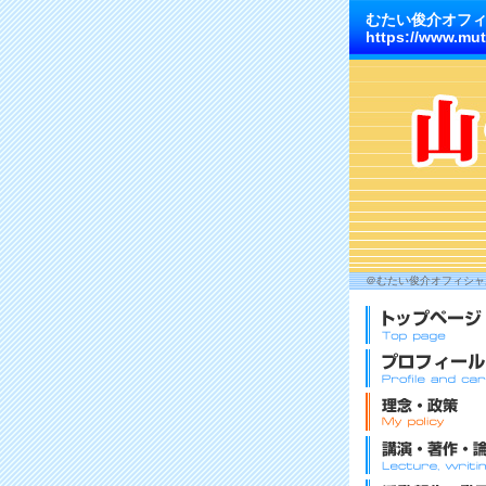
むたい俊介オフ
https://www.mut
＠むたい俊介オフィシャル