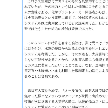
これまで窒素はそのガスそのものを利活用することに
れていたが、その圧力という隠れた価値に目を向ける
ムの意味がある。化学プラントメーカー関係者からは
は全電源喪失という事態に備えて、冷却装置の起動に
システムを既に実用化しているとの話も伺った。しか
野ではそうした仕組みの検討は皆無であった。
このシステムに特許を有する会社は、実は元々は、水
に目を付け、水道の蛇口から出る水の圧力を利用しエ
システムを考案した。しかし、その水道も、大災害時
しない可能性があることから、大地震の際にも機能す
るガス圧に着目したということである。なお、遠隔操
電装置や太陽光パネルを利用した微弱電力の活用によ
せることは容易である。
東日本大震災を経て、「オール電化」政策の影で日の
無かった様々なノウハウやアイデアが世間に出始めて
技術が次に到来する大災害の際に、比較的低コストに
システムに繋がることが大いに期待できる。