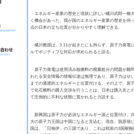
エネルギー産業の歴史と現状に詳しい橘川武郎一橋大
く機会があった。我が国のエネルギー産業の歴史を伺
点の日本の立ち位置が分かりやすく理解できる。
橘川教授は、3.11が起きたにも拘らず、原子力発電
ルでポジティブな対応が求められると語る。
原子力発電は使用済み核燃料の廃棄処分の問題が難問
わたる安全情報の情報伝達は無理であり、原子力はせ
までの過渡的エネルギーと位置付ける。その上で、原
で化石燃料の購入交渉を行うことは、日本は購入先と
て圧倒的に不利な状態に置かれると力説する。
新興国は原子力が必須なエネルギー源と位置付け、20
大の原子力王国は中国になると見込む。現在、脱原発
国は、「日独伊」の三国であり、これは戦前の3国枢軸