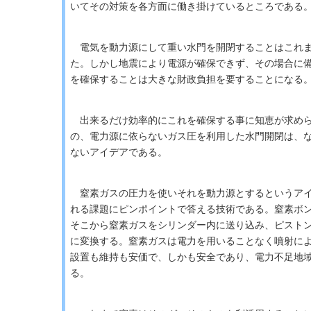
いてその対策を各方面に働き掛けているところである
電気を動力源にして重い水門を開閉することはこれま
た。しかし地震により電源が確保できず、その場合に
を確保することは大きな財政負担を要することになる
出来るだけ効率的にこれを確保する事に知恵が求め
の、電力源に依らないガス圧を利用した水門開閉は、
ないアイデアである。
窒素ガスの圧力を使いそれを動力源とするというアイ
れる課題にピンポイントで答える技術である。窒素ボ
そこから窒素ガスをシリンダー内に送り込み、ピスト
に変換する。窒素ガスは電力を用いることなく噴射に
設置も維持も安価で、しかも安全であり、電力不足地
る。