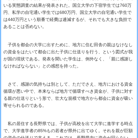
いる実態調査の結果が発表された。国立大学の下宿学生では760万
円、私学の自宅通い学生では680万円、国立大学の自宅通い学生で
は440万円という順番で経費は逓減するが、それでも大きな負担で
あることは否めない。
子供を都会の大学に出すために、地方に住む田舎の親はなけなし
の資金をはたいて都会に出た子供に仕送りを行う、という図式が我
が国の現状である。発表を聞いた学生は、例外なく、「親に感謝し
なければならない」との感想を持った。
さて、感謝の気持ちは別として、ただでさえ、地方における資金
循環が悪い中で、本来ならば地方で循環すべき資金が、子供に対す
る親の仕送りという形で、壮大な規模で地方から都会に資金が吸い
寄せられるのである。
私の居住する長野県では、子供が高校を出て大学に進学する時点
で、大学進学者の85%もの若者が県外に出てゆく。それを親が巨額
の資金の仕送りで支える。これでは、長野県内に資金が回らない