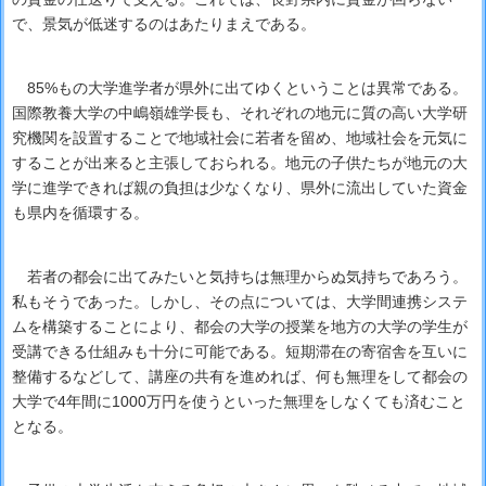
で、景気が低迷するのはあたりまえである。
85%もの大学進学者が県外に出てゆくということは異常である。
国際教養大学の中嶋嶺雄学長も、それぞれの地元に質の高い大学研
究機関を設置することで地域社会に若者を留め、地域社会を元気に
することが出来ると主張しておられる。地元の子供たちが地元の大
学に進学できれば親の負担は少なくなり、県外に流出していた資金
も県内を循環する。
若者の都会に出てみたいと気持ちは無理からぬ気持ちであろう。
私もそうであった。しかし、その点については、大学間連携システ
ムを構築することにより、都会の大学の授業を地方の大学の学生が
受講できる仕組みも十分に可能である。短期滞在の寄宿舎を互いに
整備するなどして、講座の共有を進めれば、何も無理をして都会の
大学で4年間に1000万円を使うといった無理をしなくても済むこと
となる。