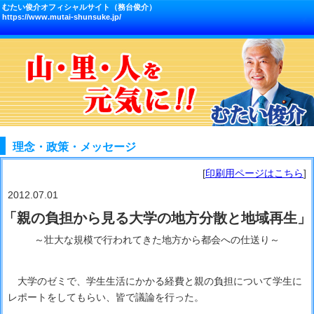
むたい俊介オフィシャルサイト（務台俊介）
https://www.mutai-shunsuke.jp/
理念・政策・メッセージ
[
印刷用ページはこちら
]
2012.07.01
「親の負担から見る大学の地方分散と地域再生」
～壮大な規模で行われてきた地方から都会への仕送り～
大学のゼミで、学生生活にかかる経費と親の負担について学生に
レポートをしてもらい、皆で議論を行った。