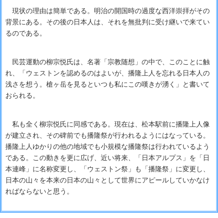
現状の理由は簡単である。明治の開国時の過度な西洋崇拝がその
背景にある。その後の日本人は、それを無批判に受け継いで来てい
るのである。
民芸運動の柳宗悦氏は、名著「宗教随想」の中で、このことに触
れ、「ウェストンを認めるのはよいが、播隆上人を忘れる日本人の
浅さを想う。槍ヶ岳を見るといつも私にこの嘆きが湧く」と書いて
おられる。
私も全く柳宗悦氏に同感である。現在は、松本駅前に播隆上人像
が建立され、その碑前でも播隆祭が行われるようにはなっている。
播隆上人ゆかりの他の地域でも小規模な播隆祭は行われているよう
である。この動きを更に広げ、近い将来、「日本アルプス」を「日
本連峰」に名称変更し、「ウェストン祭」も「播隆祭」に変更し、
日本の山々を本来の日本の山々として世界にアピールしていかなけ
ればならないと思う。