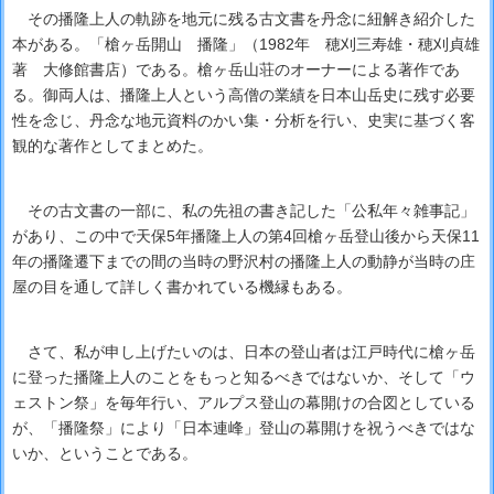
その播隆上人の軌跡を地元に残る古文書を丹念に紐解き紹介した
本がある。「槍ヶ岳開山 播隆」（1982年 穂刈三寿雄・穂刈貞雄
著 大修館書店）である。槍ヶ岳山荘のオーナーによる著作であ
る。御両人は、播隆上人という高僧の業績を日本山岳史に残す必要
性を念じ、丹念な地元資料のかい集・分析を行い、史実に基づく客
観的な著作としてまとめた。
その古文書の一部に、私の先祖の書き記した「公私年々雑事記」
があり、この中で天保5年播隆上人の第4回槍ヶ岳登山後から天保11
年の播隆遷下までの間の当時の野沢村の播隆上人の動静が当時の庄
屋の目を通して詳しく書かれている機縁もある。
さて、私が申し上げたいのは、日本の登山者は江戸時代に槍ヶ岳
に登った播隆上人のことをもっと知るべきではないか、そして「ウ
ェストン祭」を毎年行い、アルプス登山の幕開けの合図としている
が、「播隆祭」により「日本連峰」登山の幕開けを祝うべきではな
いか、ということである。