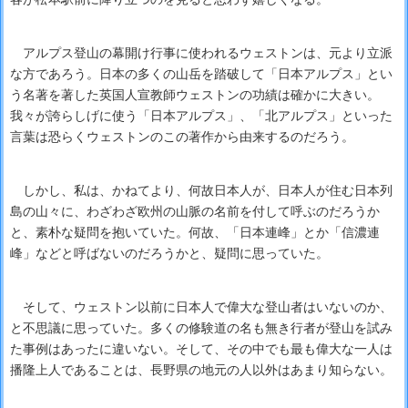
アルプス登山の幕開け行事に使われるウェストンは、元より立派
な方であろう。日本の多くの山岳を踏破して「日本アルプス」とい
う名著を著した英国人宣教師ウェストンの功績は確かに大きい。
我々が誇らしげに使う「日本アルプス」、「北アルプス」といった
言葉は恐らくウェストンのこの著作から由来するのだろう。
しかし、私は、かねてより、何故日本人が、日本人が住む日本列
島の山々に、わざわざ欧州の山脈の名前を付して呼ぶのだろうか
と、素朴な疑問を抱いていた。何故、「日本連峰」とか「信濃連
峰」などと呼ばないのだろうかと、疑問に思っていた。
そして、ウェストン以前に日本人で偉大な登山者はいないのか、
と不思議に思っていた。多くの修験道の名も無き行者が登山を試み
た事例はあったに違いない。そして、その中でも最も偉大な一人は
播隆上人であることは、長野県の地元の人以外はあまり知らない。