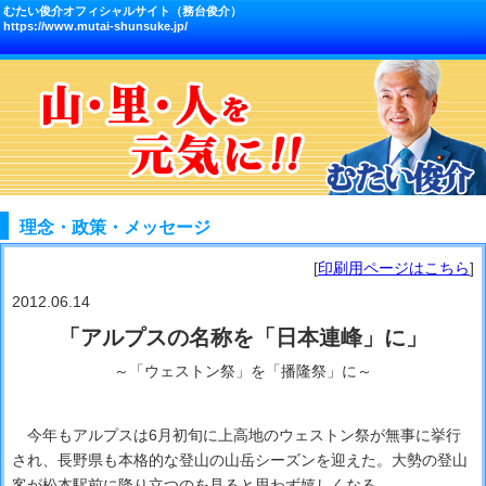
むたい俊介オフィシャルサイト（務台俊介）
https://www.mutai-shunsuke.jp/
理念・政策・メッセージ
[
印刷用ページはこちら
]
2012.06.14
「アルプスの名称を「日本連峰」に」
～「ウェストン祭」を「播隆祭」に～
今年もアルプスは6月初旬に上高地のウェストン祭が無事に挙行
され、長野県も本格的な登山の山岳シーズンを迎えた。大勢の登山
客が松本駅前に降り立つのを見ると思わず嬉しくなる。