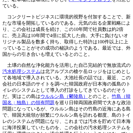
ている。
コンクリートビジネスに環境的視野を付加することで、新
たな市場を開拓しているのである。元気の出る企業戦略によ
り、この会社は成長を続け、この10年間で社員数は約2倍
に、売上高は10年間で4倍に拡大した由。大手に負けないオ
リジナル製品を数多く持ち、取得した特許は100件以上に上
っていることがその成功の秘訣のようである。最近では、外
国からの引き合いも増えているとのこと。
土壌の自然な浄化能力を活用した自己完結的で無放流式の
汚水処理システム
は北アルプスの槍ケ岳ロッジをはじめとし
て各地域で導入されている。大池社長の話では、最近、この
会社の日本語のサイトを調べた韓国政府が日本海の孤島のト
イレのシステムとして導入の打診をしてきているのだそう
だ。実はこの島は
ウルルン島（鬱陵島）
とのこと。
竹島（韓
国名；独島）の領有問題
を巡り日韓両国政府間で大きな政治
問題になっているが、ウルルン島はその竹島の近海にある島
で、韓国大統領が頻繁にウルルン島を訪れる都度、島のトイ
レのシステムが問題になり、これまでは汚水を貯めて日本海
に海洋投棄していたものを、この会社の汚水処理システムを