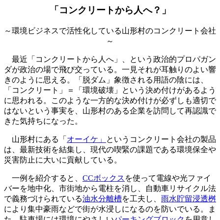
「コンクリートから人へ？」
～環境ビジネスで活性化している山形村のコンクリート会社
～
最近「コンクリートから人へ」、という政治的プロパガン
ダが政治の場で飛び交っている。一見それが耳触りのよい響
きのように思える。「脱ダム」象徴される用語の陰には、
「コンクリート」＝「環境破壊」という決め付けがあるよう
に思われる。このような一方的な決め付けが必ずしも適切で
はないという事実を、山形村のある企業を訪問して再認識で
きた気持ちになった。
山形村にある「
オーイケ」
というコンクリート会社の製品
は、最新技術を結集し、現代の喫緊の課題である環境保全や
災害防止に大いに貢献している。
一例を紹介すると、
CCボックス
を使って電線や光ファイ
バーを地中化、市街地から電柱を消し、自動車リサイクル法
で義務づけられている
油水分離槽
を工夫し、
雨水貯留浸透桝
により集中豪雨などで街が水浸しになるのを防いでいる。ま
た、駐車場には環境にやさしい
パーキングブロック
を用意し