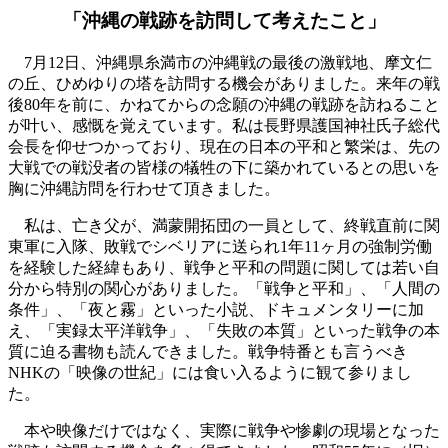
「沖縄の戦跡を訪問して考えたこと」
7月12日、沖縄県糸満市の沖縄戦の最後の激戦地、摩文仁
の丘、ひめゆりの塔を訪問する機会がありました。来年の戦
後80年を前に、かねてからの念願の沖縄の戦跡を訪ねること
が叶い、感慨を覚えています。私は長野県護国神社氏子総代
会長を仰せつかっており、現在の日本の平和と繁栄は、先の
大戦での戦没者の皆様の犠牲の下に築かれているとの思いを
胸に沖縄訪問を行わせて頂きました。
私は、亡き父が、満蒙開拓団の一員として、終戦直前に関
東軍に入隊、敗戦でシベリアに送られ1年11ヶ月の強制労働
を経験した経緯もあり、戦争と平和の問題に関しては若い自
分から特別の関心がありました。「戦争と平和」、「人間の
条件」、「夜と霧」といった小説、ドキュメンタリーに加
え、「実録太平洋戦争」、「失敗の本質」といった戦争の本
質に迫る書物も読んできました。戦争特番とも言うべき
NHKの「映像の世紀」には食い入るように観て参りまし
た。
本や映像だけではなく、実際に戦争や惨劇の現場となった