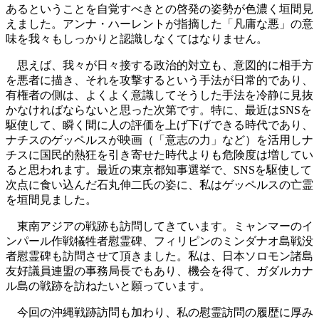
あるということを自覚すべきとの啓発の姿勢が色濃く垣間見
えました。アンナ・ハーレントが指摘した「凡庸な悪」の意
味を我々もしっかりと認識しなくてはなりません。
思えば、我々が日々接する政治的対立も、意図的に相手方
を悪者に描き、それを攻撃するという手法が日常的であり、
有権者の側は、よくよく意識してそうした手法を冷静に見抜
かなければならないと思った次第です。特に、最近はSNSを
駆使して、瞬く間に人の評価を上げ下げできる時代であり、
ナチスのゲッペルスが映画（「意志の力」など）を活用しナ
チスに国民的熱狂を引き寄せた時代よりも危険度は増してい
ると思われます。最近の東京都知事選挙で、SNSを駆使して
次点に食い込んだ石丸伸二氏の姿に、私はゲッペルスの亡霊
を垣間見ました。
東南アジアの戦跡も訪問してきています。ミャンマーのイ
ンパール作戦犠牲者慰霊碑、フィリピンのミンダナオ島戦没
者慰霊碑も訪問させて頂きました。私は、日本ソロモン諸島
友好議員連盟の事務局長でもあり、機会を得て、ガダルカナ
ル島の戦跡を訪ねたいと願っています。
今回の沖縄戦跡訪問も加わり、私の慰霊訪問の履歴に厚み