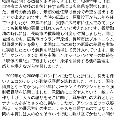
戦跡も訪問する機会を多々得てきました。昭和55年に（旧）
自治省に入省後の直後赴任する県には広島県を選択しまし
た。当時の自治省は、最初の赴任県は自分で希望を提出する
ことが出来たのです。当時の広島は、原爆投下から35年を経
ていましたが、23歳の私は、実際に広島市に住んでみて、少
しでも被爆地の実相に触れてみたいと考えたのです。役所勤
務の時代には、長崎市の被爆地も何度か訪問しました。同じ
被爆地でも、広島市はウラン型原爆、長崎市はプルトニウム
型原爆の投下を蒙り、米国は二つの種類の原爆の差異を実際
に実験したという解釈を私は納得して受け入れています。最
近、マンハッタン計画を主導したオッペンハイマーの軌跡を
「映像の世紀」で観ましたが、原爆を開発する側の論理を、
怒りを堪えながら学習しました。
2007年から2008年にロンドンに赴任した折には、長男を伴
いチェコのテレジン強制収容所を訪れました。そして、国会
議員となってからは2023年にポーランドのアウシュビッツ強
制収容所を訪問しました。意図的にユダヤ人という「敵」を
作り上げ、人々の怒りをそこに向け、戦争遂行の大義とした
ナチスのあざとさを心に刻みましたが、アウシュビッツ収容
所は、その展示方針の中に、ナチスを非難するのではなく人
間の本質には人の心をそういう行動に駆り立てかねない闇が