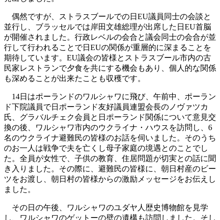
偶然ですが、ストラスブールでの日EU議員同士の会談と
並行し、ブラッセルでは岸田文雄総理が出席した日EU首脳
が開催されました。行政レベルの会合と議会同士の会合が並
行して行われることで日EUの関係が重層的に深まることを
期待しています。EU議会の皆様とストラスブール市内の古
民家レストランで夕食を共にする機会もあり、個人的な関係
も深めることが出来たことも収穫です。
14日はポーランドのワルシャワに飛び、午前中、ポーラン
ド下院議員で日ポーランド友好議員連盟会長のノヴァツカ
氏、グラバルチェク会員と日ポーランド関係について意見交
換の後、ワルシャワ市内のウクライナ・ハウスを訪問し、6
名のウクライナ避難民の皆様のお話を伺いました。そのうち
のお一人は戦争で夫を亡くし母子家庭の境遇とのことでし
た。全員が女性で、子供の教育、住居問題が切実との話に聞
き入りました。その際に、避難民の皆様に、朝日村産のビー
ツをお渡し、朝日村の皆様からの激励メッセージをお伝えし
ました。
その日の午後、ワルシャワのユダヤ人歴史博物館を見学
し、ワルシャワのゲットーの壁の遺構も訪問しました。そし