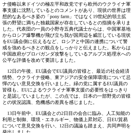
ナ侵略以来ドイツの極左平和政党ですら欧州のウクライナ軍
事支援に沈黙しているとのコメントがあり、現状の世界は理
想的なあるべき姿の「pony farm」ではなく19世紀的領土拡
張の野望に満ちた独裁国家が存在しているとの指摘を承りま
した。代表団の一員の小野寺五典代議士からは、中国軍基地
からロシア爆撃機が飛び立ち我が国周辺を威圧している現状
をEU議会側に伝えるなど、ロシアと中国の連携について警
戒を強めるべきとの観点をしっかりと伝えました。私からは
中国政府がプロパガンダ攻撃をしているアルプス処理水への
公平な評価を改めて要請しました。
12日の午後、EU議会でEU議員の皆様と、最近の社会経済
情勢、ウクライナ侵略、東アジアの安全保障環境について忌
憚のない意見交換を行いました。緑の党に属するEU議員の
皆様も、EUによるウクライナ軍事支援の必要性をはっきり
と是認していましたが、この点では、日本の一部野党の皆様
との状況認識、危機感の差異を感じました。
13日午前中、EU議会との2日目の会合に臨み、人工知能の
利用と制御、環境・エネルギー、物価上昇対応、日EU貿易
について意見交換を行い、12日の議論も踏まえ、共同声明を
発出しました。