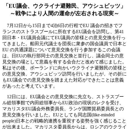
「EU議会、ウクライナ避難民、アウシュビッツ」
～戦争により人間の運命が左右される現実～
7月12日から15日まで4泊6日の行程でEU 議会の招きでフ
ランスのストラスブールに所在するEU議会を訪問し、第41
回日本・EU議員会議にてEU議員の皆様との意見交換を行っ
てきました。船田元代議士を団長に衆参の国会議員で日本と
EU の共通課題について意見交換を行う参加するこの会議
は、日EUの執行部同士の意見交換と並行し、議会同士の意
見交換の場として意義を有する会合だと改めて感じました。
私はその後、ポーランドに向かいウクライナ避難民の皆様と
の意見交換、アウシュビッツ訪問を行いましたが、その折に
もEU議会での意見交換を踏まえた対応ができたことは意義
があったと考えています。
12日には、EU議会との意見交換に先立ち、ストラスブー
ル総領事館で内田総領事からEU政治の現状のレクを受け、
マカリスタEU議会外務委員長、ランゲ国際貿易委員長との
意見交換を行いました。EUとしても同志国(like-minded
people)日本との戦略的連携を重視する姿勢を強く感じること
が出来ました。マカリスタ委員長からは、ロシアのウクライ