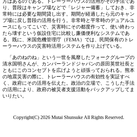
方はあるのである。トレーラーハウスの活用がその手法であ
り、普段はキャンプ場などで「レジャー備蓄」しておき、非
常時には必要な期間貸し出す。期間が経過したら元のキャン
プ場に戻し普段の活用を行う。非常時と平常時のデュアルユ
ースにもってこいで、災害時にその都度作って、使い終わっ
たら壊すという仮設住宅に比較し廉価便利なシステムであ
る。既に、米国危機管理庁（FEMA）では、民間保有のトレ
ーラーハウスの災害時活用システムを作り上げている。
「あのねのね」という一世を風靡したフォークグループの
清水国明さんが、カンバーランドジャパンの原田英世社長と
ともにこのコンセプトを広げようと頑張っておられる。熊本
の地震災害の際に、トレーラーハウスの有効性を実証すべ
く、政府にその活用を伝えた。政治の立場で、こうした手法
の活用により、政府の被災者支援活動をバックアップしてま
いりたい。
Copyright(C)
2026 Mutai Shunsuke All Rights Reserved.