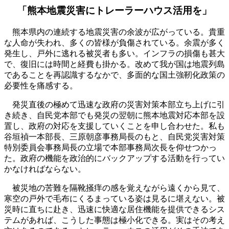
「熊本地震災害にトレーラーハウス活用を」
熊本県内の連続する地震災害の余波が広がっている。貴重
な人命が失われ、多くの皆様が負傷されている。余震が多く
発生し、戸外に逃れる被災者も多い。インフラの損傷も甚大
で、復旧には時間と経費も掛かる。改めて我が国は地震列島
であることを再認識するなかで、多面的な国土強靭化政策の
必要性を痛感する。
発災直後の極めて迅速な政府の災害対策本部立ち上げに引
き続き、自民党本部でも発災の翌朝に熊本地震対応本部を設
置し、政府の対応を支援していくことを申し合わせた。私も
谷垣禎一本部長、三原朝彦事務局長のもと、自民党災害対策
特別委員会事務局長の立場で本部事務局次長を仰せつかっ
た。政府の機能を政治的にバックアップする活動を行ってい
かなければならない。
被災地の苦難を隔靴掻痒の感を覚えながら遠くから見て、
寒空の戸外で毛布にくるまっている姿は見るに堪えない。被
災時に直ちに赴き、迅速に快適な居住機能を提供できるシス
テムがあれば、こうした事態は極小化できる。実はその考え