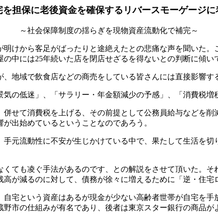
宅を担保に老後資金を確保するリバースモーゲージに
～社会保障制度の揺らぎを現物資産流動化で補完～
月が明けから客足がばったりと途絶えたとの悲痛な声を聞いた。
屋の中には25年続いた店を閉店せざるを得ないとの判断に傾い
、地域で飲食店などの商売をしている皆さんには直接影響す
気の低迷」、「サラリー・年金額減少の予感」、「消費税増
併せて消費税を上げる、その前提として公務員給与などを削
響が出始めているということなのであろう。
手元流動性に不安が生じかけている中で、果たして生活を切
くても凌ぐ手法があるのです、との解説をさせて頂いた。そ
残高が減るのに対して、債務が徐々に増えるために「逆・住宅
自宅という資産はあるが現金が少ない高齢者世帯が自宅を手
蔵野市の仕組みが有名であり、後者は東京スター銀行の商品が