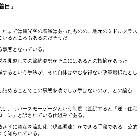
着目」
これまでは観光客の増減はあったものの、地元のミドルクラス
ているところもあるのだそうだ。
る事態となっている。
税を見越しての節約姿勢がそこにはあるとの指摘があった。
減するという手法が、それ自体はやむを得ない政策選択だとし
り詰めることでこの事態を凌ぐしか手はないのか、との論点
れは、リバースモーゲージという制度（直訳すると「逆・住宅
ローン」と訳されている仕組みである。
放さずに資産を流動化（現金調達）ができる手段である。公的
よく知られている。