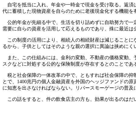
自宅を抵当に入れ、年金や一時金で現金を受け取る。返済は
代に蓄積した現物資産を自らのために老後現金化する機能を
公的年金が先細る中で、生活を切り詰めずに自助努力で一定
需要に自らの資産を活用して応えるものであり、殊に最近は
この制度の活用により、相続人の相続財産は減じることにな
るから、子供としてはそのような親の選択に異論は挟めにく
また、この仕組みには、金利の変動、不動産の価格変動、予
スクなどに対処する公的な保険制度が存在するとのことであ
税と社会保障の一体改革の中で、ともすれば社会保障の抑制
とで、1400兆円の個人金融資産を外国のヘッジファンドの
に知恵を出さなければならない。リバースモーゲージの普及
この話をすると、件の飲食店主の方も、効果が出るのはだい