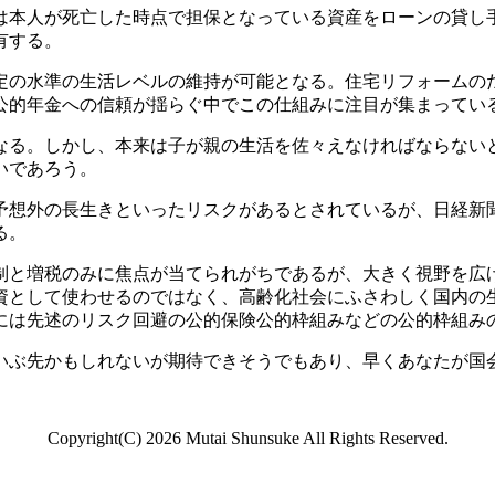
本人が死亡した時点で担保となっている資産をローンの貸し
有する。
の水準の生活レベルの維持が可能となる。住宅リフォームの
公的年金への信頼が揺らぐ中でこの仕組みに注目が集まってい
る。しかし、本来は子が親の生活を佐々えなければならない
いであろう。
想外の長生きといったリスクがあるとされているが、日経新
る。
と増税のみに焦点が当てられがちであるが、大きく視野を広
原資として使わせるのではなく、高齢化社会にふさわしく国内
には先述のリスク回避の公的保険公的枠組みなどの公的枠組み
ぶ先かもしれないが期待できそうでもあり、早くあなたが国
Copyright(C)
2026 Mutai Shunsuke All Rights Reserved.