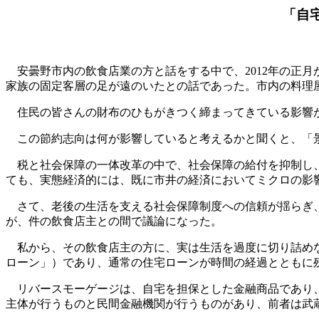
「自
安曇野市内の飲食店業の方と話をする中で、2012年の正
家族の固定客層の足が遠のいたとの話であった。市内の料理
住民の皆さんの財布のひもがきつく締まってきている影響が
この節約志向は何が影響していると考えるかと聞くと、「景
税と社会保障の一体改革の中で、社会保障の給付を抑制し、
ても、実態経済的には、既に市井の経済においてミクロの影
さて、老後の生活を支える社会保障制度への信頼が揺らぎ、
が、件の飲食店主との間で議論になった。
私から、その飲食店主の方に、実は生活を過度に切り詰めな
ローン」）であり、通常の住宅ローンが時間の経過とともに
リバースモーゲージは、自宅を担保とした金融商品であり、
主体が行うものと民間金融機関が行うものがあり、前者は武