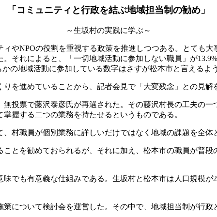
「コミュニティと行政を結ぶ地域担当制の勧め」
～生坂村の実践に学ぶ～
ィやNPOの役割を重視する政策を推進しつつある。とても大
。それによると、「一切地域活動に参加しない職員」が13.9
らかの地域活動に参加している数字はさすが松本市と言えるよ
りを進めていることから、記者会見で「大変残念」との見解
無投票で藤沢泰彦氏が再選された。その藤沢村長の工夫の一
て掌握する二つの業務を持たせるというものである。
て、村職員が個別業務に詳しいだけではなく地域の課題を全体
ことを勧めておられるが、それに加え、松本市の職員が普段
味でも有意義な仕組みである。生坂村と松本市は人口規模が2
策について検討会を運営した。その中で、地域担当制が行政