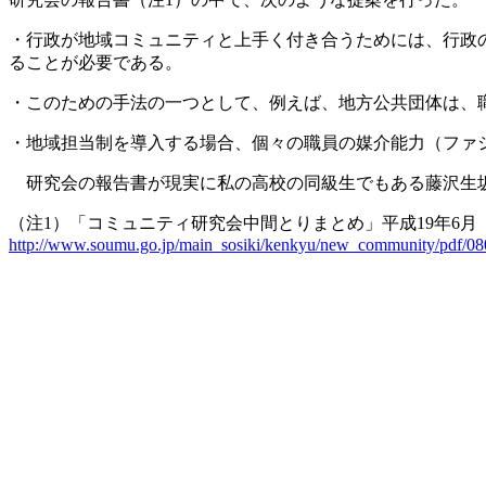
・行政が地域コミュニティと上手く付き合うためには、行政
ることが必要である。
・このための手法の一つとして、例えば、地方公共団体は、
・地域担当制を導入する場合、個々の職員の媒介能力（ファ
研究会の報告書が現実に私の高校の同級生でもある藤沢生坂
（注1）「コミュニティ研究会中間とりまとめ」平成19年6月
http://www.soumu.go.jp/main_sosiki/kenkyu/new_community/pdf/08