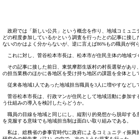
政府では「新しい公共」という概念を作り、地域コミュニテ
どの程度参加しているかという調査を行ったとの記事に接した
ないのかはよく分からないが、逆に言えば86%もの職員が何
これに対し、菅谷松本市長は、松本市が住民主体の地域づく
その記事に接した前日、東筑摩郡生坂村の村長選挙があり、
の担当業務のほかに各地区を受け持ち地区の課題を全体とし
従来各地域1人であった地域担当職員を3人に増やすなどし
菅谷松本市長は、行政マンが住民として地域活動に参加する
う仕組みの導入を検討したらどうか。
職員の目線を地域と同じにし、縦割り的発想から脱却する意
を克服する意味でも地域担当制は面白い取り組みである。
私は、総務省の参事官時代に政府によるコミュニティ振興施
研究会の報告書（注1）の中で、次のような提案を行った。