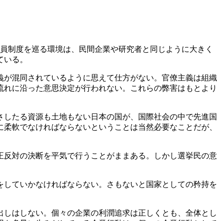
公務員制度を巡る環境は、民間企業や研究者と同じように大きく
ている。
義が混同されているように思えて仕方がない。官僚主義は組織
流れに沿った意思決定が行われない。これらの弊害はもとより
さしたる資源も土地もない日本の国が、国際社会の中で先進国
に柔軟でなければならないということは当然必要なことだが、
正反対の決断を平気で行うことがままある。しかし選挙民の意
をしていかなければならない。さもないと国家としての矜持を
出しはしない。個々の企業の利潤追求は正しくとも、全体とし