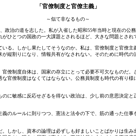
「官僚制度と官僚主義」
～似て非なるもの～
職し、政治の道を志した。私が入省した昭和55年当時と現在の
れがひとつの国政の一大課題とされるほど、大きな問題とされ
いる。しかし果たしてそうなのか。私は、官僚制度と官僚主
来が縦割りになり、情報共有がなされない。そのために時代の
官僚制度自体は、国家の存立にとって必要不可欠なものだ。
秀な官僚制度はなくてはならない。公務員制度も時代の有り様
のに敏感に反応せざるを得ない政治は、少し前の意思決定と
義のルールに則りつつ、憲法と法令の下で、筋の通った仕事
。しかし、資本の論理は必ずしも好ましいことばかりは生み