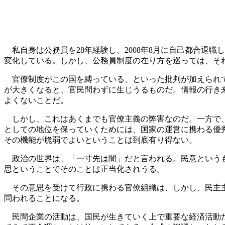
私自身は公務員を28年経験し、2008年8月に自己都合退
変化している。しかし、公務員制度の在り方を巡っては、そ
官僚制度がこの国を縛っている、といった批判が加えられて
が大きくなると、官民問わずに生じうるものだ。情報の行き
よくないことだ。
しかし、これはあくまでも官僚主義の弊害なのだ。一方で、
としての地位を保っていくためには、国家の運営に携わる優
その機能が脆弱でよいということは到底有り得ない。
政治の世界は、「一寸先は闇」だと言われる。民意というも
思ということでそのことは正当化されうる。
その意思を受けて行政に携わる官僚組織は、しかし、民主主
問われることになる。
民間企業の活動は、国民が生きていく上で重要な経済活動だ