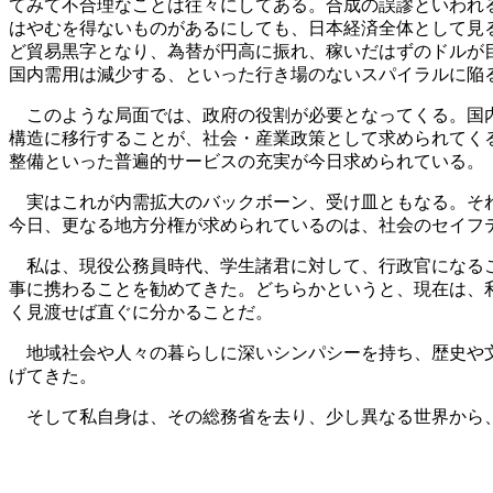
てみて不合理なことは往々にしてある。合成の誤謬といわれ
はやむを得ないものがあるにしても、日本経済全体として見
ど貿易黒字となり、為替が円高に振れ、稼いだはずのドルが
国内需用は減少する、といった行き場のないスパイラルに陥
このような局面では、政府の役割が必要となってくる。国内
構造に移行することが、社会・産業政策として求められてく
整備といった普遍的サービスの充実が今日求められている。
実はこれが内需拡大のバックボーン、受け皿ともなる。それ
今日、更なる地方分権が求められているのは、社会のセイフ
私は、現役公務員時代、学生諸君に対して、行政官になるこ
事に携わることを勧めてきた。どちらかというと、現在は、
く見渡せば直ぐに分かることだ。
地域社会や人々の暮らしに深いシンパシーを持ち、歴史や文
げてきた。
そして私自身は、その総務省を去り、少し異なる世界から、