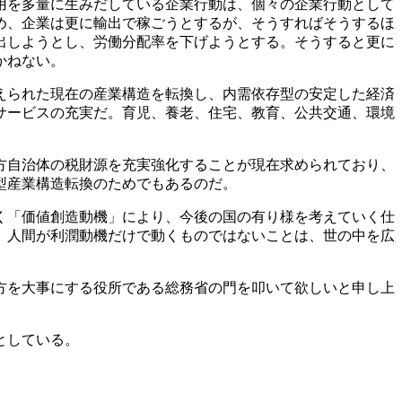
用を多量に生みだしている企業行動は、個々の企業行動として
め、企業は更に輸出で稼ごうとするが、そうすればそうするほ
出しようとし、労働分配率を下げようとする。そうすると更に
かねない。
えられた現在の産業構造を転換し、内需依存型の安定した経済
サービスの充実だ。育児、養老、住宅、教育、公共交通、環境
方自治体の税財源を充実強化することが現在求められており、
型産業構造転換のためでもあるのだ。
く「価値創造動機」により、今後の国の有り様を考えていく仕
、人間が利潤動機だけで動くものではないことは、世の中を広
方を大事にする役所である総務省の門を叩いて欲しいと申し上
としている。