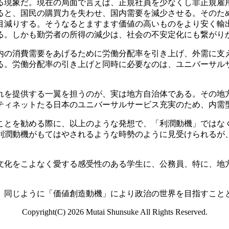
る現象だ。現在の局面で言えば、正規社員を少なくし非正規雇
ると、国民の購買力を失わせ、国内需要を減少させる。そのた
目減りする。そうなるとますます価値の高いものをより安く輸
る。しかも勤労者の所得の減少は、社会の不安定化にも繋がり
の消費需要をあげるために労働分配率を引き上げ、外需に支
る。労働分配率の引き上げと同時に必要なのは、ユニバーサル
を提供する一翼を担うのが、実は地方自治体である。その地
ティネットたる日本のユニバーサルサービス充実のため、内需
とを勧める際に、以上のような発想で、「利潤動機」ではな
利潤動機がもてはやされるような時勢のように見受けられるが
化をこよなく愛する感受性のある学生に、公務員、特に、地
同じように「価値創造動機」により政治の世界を目指すこと
Copyright(C)
2026 Mutai Shunsuke All Rights Reserved.