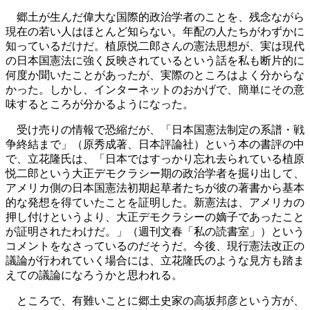
郷土が生んだ偉大な国際的政治学者のことを、残念ながら
現在の若い人はほとんど知らない。年配の人たちがわずかに
知っているだけだ。植原悦二郎さんの憲法思想が、実は現代
の日本国憲法に強く反映されているという話を私も断片的に
何度か聞いたことがあったが、実際のところはよく分からな
かった。しかし、インターネットのおかげで、簡単にその意
味するところが分かるようになった。
受け売りの情報で恐縮だが、「日本国憲法制定の系譜・戦
争終結まで」（原秀成著、日本評論社）という本の書評の中
で、立花隆氏は、「日本ではすっかり忘れ去られている植原
悦二郎という大正デモクラシー期の政治学者を掘り出して、
アメリカ側の日本国憲法初期起草者たちが彼の著書から基本
的な発想を得ていたことを証明した。新憲法は、アメリカの
押し付けというより、大正デモクラシーの嫡子であったこと
が証明されたわけだ。」（週刊文春「私の読書室」）という
コメントをなさっているのだそうだ。今後、現行憲法改正の
議論が行われていく場合には、立花隆氏のような見方も踏ま
えての議論になろうかと思われる。
ところで、有難いことに郷土史家の高坂邦彦という方が、