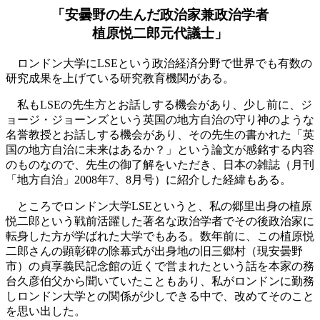
「安曇野の生んだ政治家兼政治学者
植原悦二郎元代議士」
ロンドン大学にLSEという政治経済分野で世界でも有数の
研究成果を上げている研究教育機関がある。
私もLSEの先生方とお話しする機会があり、少し前に、ジ
ョージ・ジョーンズという英国の地方自治の守り神のような
名誉教授とお話しする機会があり、その先生の書かれた「英
国の地方自治に未来はあるか？」という論文が感銘する内容
のものなので、先生の御了解をいただき、日本の雑誌（月刊
「地方自治」2008年7、8月号）に紹介した経緯もある。
ところでロンドン大学LSEというと、私の郷里出身の植原
悦二郎という戦前活躍した著名な政治学者でその後政治家に
転身した方が学ばれた大学でもある。数年前に、この植原悦
二郎さんの顕彰碑の除幕式が出身地の旧三郷村（現安曇野
市）の貞享義民記念館の近くで営まれたという話を本家の務
台久彦伯父から聞いていたこともあり、私がロンドンに勤務
しロンドン大学との関係が少しできる中で、改めてそのこと
を思い出した。