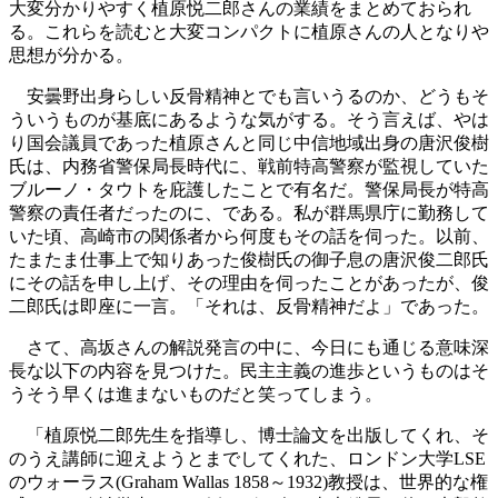
大変分かりやすく植原悦二郎さんの業績をまとめておられ
る。これらを読むと大変コンパクトに植原さんの人となりや
思想が分かる。
安曇野出身らしい反骨精神とでも言いうるのか、どうもそ
ういうものが基底にあるような気がする。そう言えば、やは
り国会議員であった植原さんと同じ中信地域出身の唐沢俊樹
氏は、内務省警保局長時代に、戦前特高警察が監視していた
ブルーノ・タウトを庇護したことで有名だ。警保局長が特高
警察の責任者だったのに、である。私が群馬県庁に勤務して
いた頃、高崎市の関係者から何度もその話を伺った。以前、
たまたま仕事上で知りあった俊樹氏の御子息の唐沢俊二郎氏
にその話を申し上げ、その理由を伺ったことがあったが、俊
二郎氏は即座に一言。「それは、反骨精神だよ」であった。
さて、高坂さんの解説発言の中に、今日にも通じる意味深
長な以下の内容を見つけた。民主主義の進歩というものはそ
うそう早くは進まないものだと笑ってしまう。
「植原悦二郎先生を指導し、博士論文を出版してくれ、そ
のうえ講師に迎えようとまでしてくれた、ロンドン大学LSE
のウォーラス(Graham Wallas 1858～1932)教授は、世界的な権