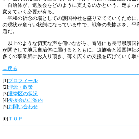
・自治体が、遺族会をどのように支えるのかという、定まっ
変えていく必要が有る。
・平和の祈念の場としての護国神社を盛り立てていくために
の現状が危うい状態になっている中で、戦争の悲惨さを、平
題だ。
以上のような切実な声を伺いながら、奇遇にも長野県護国神
が関そして地元自治体に届けるとともに、遺族会と護国神社
多くの事業所にお入り頂き、薄く広くの支援を広げていく取
←戻る
[1]
プロフィール
[2]
理念・政策
[3]
選挙区の状況
[4]
後援会のご案内
[5]
お問い合わせ
[0]
ＴＯＰ