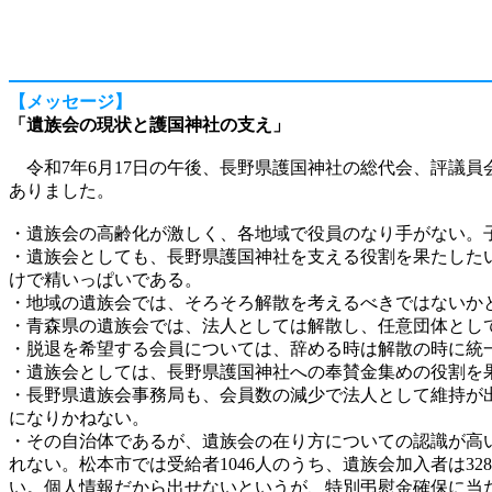
【メッセージ】
「遺族会の現状と護国神社の支え」
令和7年6月17日の午後、長野県護国神社の総代会、評議
ありました。
・遺族会の高齢化が激しく、各地域で役員のなり手がない。
・遺族会としても、長野県護国神社を支える役割を果たした
けで精いっぱいである。
・地域の遺族会では、そろそろ解散を考えるべきではないか
・青森県の遺族会では、法人としては解散し、任意団体とし
・脱退を希望する会員については、辞める時は解散の時に統
・遺族会としては、長野県護国神社への奉賛金集めの役割を
・長野県遺族会事務局も、会員数の減少で法人として維持が
になりかねない。
・その自治体であるが、遺族会の在り方についての認識が高
れない。松本市では受給者1046人のうち、遺族会加入者は
い。個人情報だから出せないというが、特別弔慰金確保に当