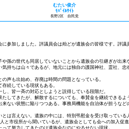
むたい俊介
ﾓﾊﾞｲﾙｻｲﾄ
長野2区 自民党
員会に参加しました。評議員会は殆どが遺族会の皆様です。評議
子や孫の世代も同居していないことから遺族会の引継ぎが出来
い気持ちは山々であるが、地元には独自の護国神社、霊社、忠
との声も出始め、存廃は時間の問題となっている。
て存続している現状もある。
一し、皆一斉の対応としようと説得している段階だ。
果たしてきたが、解散するについても、奉賛金を継続できるよ
出来ない状態に陥りつつある。事務局機能を自治体が担うなど
いとは言えない。遺族の中には、特別弔慰金を受け取っている
328人と市役所から聞いているが、遺族会としても会への加入
たって努力してきたのは遺族会なのにやるせない現状。