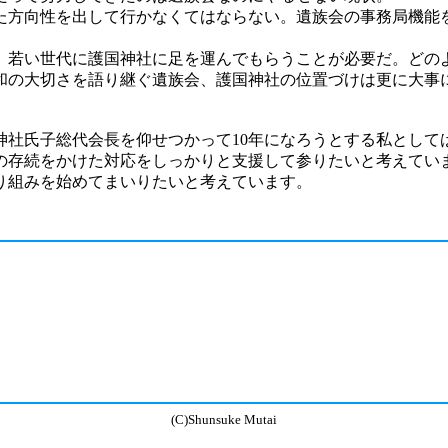
た方向性を出して行かなくてはならない。遺族会の事務局機能
、若い世代に護国神社に足を運んでもらうことが必要だ。どの
和の大切さを語り継ぐ遺族会、護国神社の位置づけは更に大事
社氏子総代会長を仰せつかって10年になろうとする私としては
の存続をかけた対応をしっかりと支援して参りたいと考えてい
り組みを始めてまいりたいと考えています。
(C)Shunsuke Mutai